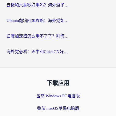
云极和六毫秒好用吗？海外游子解锁国内资源的真实答案
Ubuntu翻墙回国攻略：海外党如何选对加速器，无缝刷国内剧玩游戏？
归雁加速器怎么用不了了？别慌，这篇指南教你如何丝滑“回家”
海外党必看：斧牛和ChickCN好用吗？3款热门加速器实测+番茄加速器深度体验
下载应用
番茄 Windows PC电脑版
番茄 macOS苹果电脑版