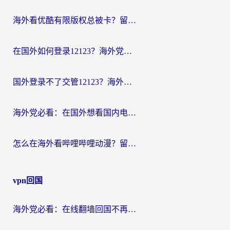
海外看优酷有限版权总被卡？留学生亲测有效的回国加速器选择指南
在国外如何登录12123？海外党必备的回国加速实用指南
国外登录不了交管12123？海外华人亲测有效的回国加速器选择指南
海外党必看：在国外想看国内电视剧用什么软件？3步解决地域限制
怎么在海外看哔哩哔哩动漫？留学生亲测有效的回国加速方案
vpn回国
海外党必看：在线翻墙回国不再难！教你选对加速器无缝刷国内资源