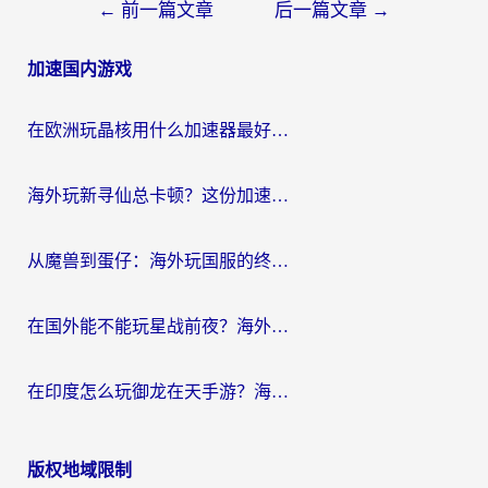
文
←
前一篇文章
后一篇文章
→
章
加速国内游戏
导
航
在欧洲玩晶核用什么加速器最好呢？一个老玩家的真心话
海外玩新寻仙总卡顿？这份加速器选择指南让你秒回国服流畅体验
从魔兽到蛋仔：海外玩国服的终极加速指南，找到你的专属高速通道
在国外能不能玩星战前夜？海外党国服游戏不卡顿的秘密武器在这里
在印度怎么玩御龙在天手游？海外党畅玩国服的终极生存指南
版权地域限制