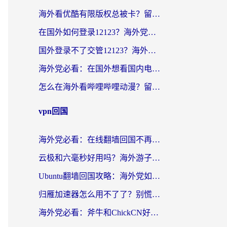
海外看优酷有限版权总被卡？留学生亲测有效的回国加速器选择指南
在国外如何登录12123？海外党必备的回国加速实用指南
国外登录不了交管12123？海外华人亲测有效的回国加速器选择指南
海外党必看：在国外想看国内电视剧用什么软件？3步解决地域限制
怎么在海外看哔哩哔哩动漫？留学生亲测有效的回国加速方案
vpn回国
海外党必看：在线翻墙回国不再难！教你选对加速器无缝刷国内资源
云极和六毫秒好用吗？海外游子解锁国内资源的真实答案
Ubuntu翻墙回国攻略：海外党如何选对加速器，无缝刷国内剧玩游戏？
归雁加速器怎么用不了了？别慌，这篇指南教你如何丝滑“回家”
海外党必看：斧牛和ChickCN好用吗？3款热门加速器实测+番茄加速器深度体验