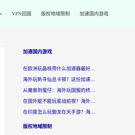
VPN回国
版权地域限制
加速国内游戏
加速国内游戏
在欧洲玩晶核用什么加速器最好呢？一个老玩家的真心话
海外玩新寻仙总卡顿？这份加速器选择指南让你秒回国服流畅体验
从魔兽到蛋仔：海外玩国服的终极加速指南，找到你的专属高速通道
在国外能不能玩星战前夜？海外党国服游戏不卡顿的秘密武器在这里
在印度怎么玩御龙在天手游？海外党畅玩国服的终极生存指南
版权地域限制