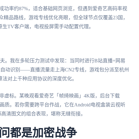
端连接成功率约87%，适合基础网页浏览，但遇到爱奇艺高码率视
N走小众精品路线，游戏专线优化亮眼，但全球节点仅覆盖23国，
原生TV客户端，电视投屏需手动配置代理。
功夫。我在多轮压力测试中发现：当同时进行B站直播+网易
自动识别——直播流量走上海CN2专线，游戏包分派至杭州
算法对上千种应用协议的深度优化。
绝非虚标。某晚观看爱奇艺「帧绮映画」4K版，后台下载
画质。若你需要跨平台作战，它在Android电视盒装云视听
刷小红书高清图文的组合表现，堪称无缝衔接。
问都是加密战争