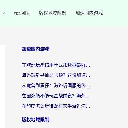
vpn回国
版权地域限制
加速国内游戏
加速国内游戏
在欧洲玩晶核用什么加速器最好呢？一个老玩家的真心话
海外玩新寻仙总卡顿？这份加速器选择指南让你秒回国服流畅体验
从魔兽到蛋仔：海外玩国服的终极加速指南，找到你的专属高速通道
在国外能不能玩星战前夜？海外党国服游戏不卡顿的秘密武器在这里
在印度怎么玩御龙在天手游？海外党畅玩国服的终极生存指南
版权地域限制