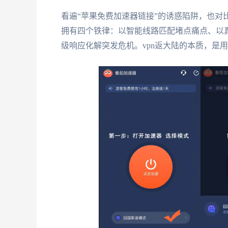
看遍“苹果免费加速器链接”的诱惑陷阱，也对比
拥有四个铁律：以智能线路匹配堵点痛点、以
级响应化解突发危机。vpn返大陆的本质，是