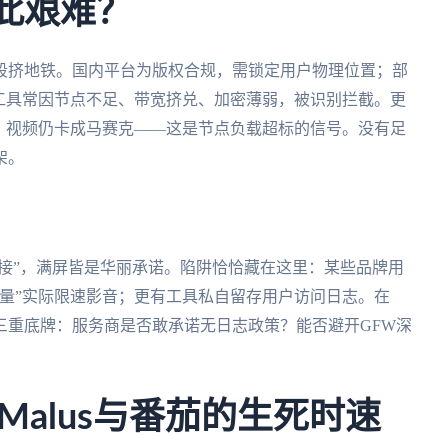
如此艰难？
段挤地铁。国内平台为版权合规，需锁定用户物理位置；部
工具常因节点不足、带宽挤兑、加密薄弱，被识别拦截。更
，视频仍卡成马赛克——这是节点负载超标的信号。没有足
架。
链接”，满屏皆是华丽承诺。陷阱恰恰藏在这里：某些品牌用
量”实际限速影音；更有工具私自留存用户访问日志。在
三重底牌：服务商是否敢承诺无日志政策？能否避开GFW深
alus与番茄的生死时速