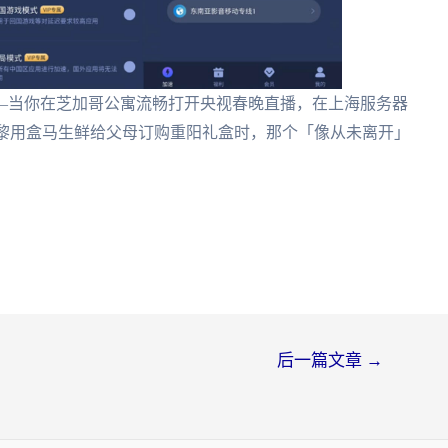
—当你在芝加哥公寓流畅打开央视春晚直播，在上海服务器
巴黎用盒马生鲜给父母订购重阳礼盒时，那个「像从未离开」
后一篇文章
→