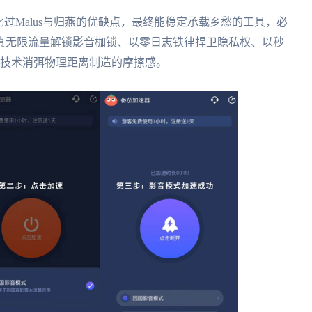
过Malus与归燕的优缺点，最终能稳定承载乡愁的工具，必
真无限流量解锁影音枷锁、以零日志铁律捍卫隐私权、以秒
用技术消弭物理距离制造的摩擦感。