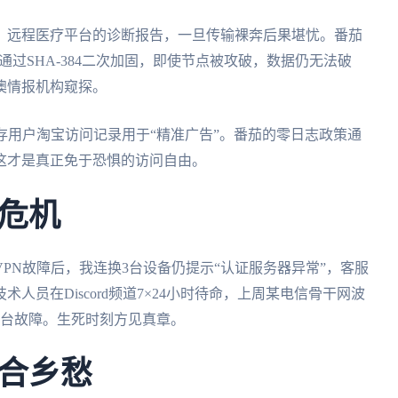
、远程医疗平台的诊断报告，一旦传输裸奔后果堪忧。番茄
换通过SHA-384二次加固，即使节点被攻破，数据仍无法破
澳情报机构窥探。
留存用户淘宝访问记录用于“精准广告”。番茄的零日志政策通
这才是真正免于恐惧的访问自由。
危机
PN故障后，我连换3台设备仍提示“认证服务器异常”，客服
人员在Discord频道7×24小时待命，上周某电信骨干网波
平台故障。生死时刻方见真章。
合乡愁