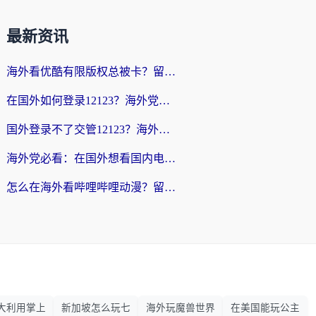
最新资讯
海外看优酷有限版权总被卡？留学生亲测有效的回国加速器选择指南
在国外如何登录12123？海外党必备的回国加速实用指南
国外登录不了交管12123？海外华人亲测有效的回国加速器选择指南
海外党必看：在国外想看国内电视剧用什么软件？3步解决地域限制
怎么在海外看哔哩哔哩动漫？留学生亲测有效的回国加速方案
大利用掌上
新加坡怎么玩七
海外玩魔兽世界
在美国能玩公主