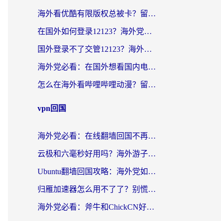
海外看优酷有限版权总被卡？留学生亲测有效的回国加速器选择指南
在国外如何登录12123？海外党必备的回国加速实用指南
国外登录不了交管12123？海外华人亲测有效的回国加速器选择指南
海外党必看：在国外想看国内电视剧用什么软件？3步解决地域限制
怎么在海外看哔哩哔哩动漫？留学生亲测有效的回国加速方案
vpn回国
海外党必看：在线翻墙回国不再难！教你选对加速器无缝刷国内资源
云极和六毫秒好用吗？海外游子解锁国内资源的真实答案
Ubuntu翻墙回国攻略：海外党如何选对加速器，无缝刷国内剧玩游戏？
归雁加速器怎么用不了了？别慌，这篇指南教你如何丝滑“回家”
海外党必看：斧牛和ChickCN好用吗？3款热门加速器实测+番茄加速器深度体验