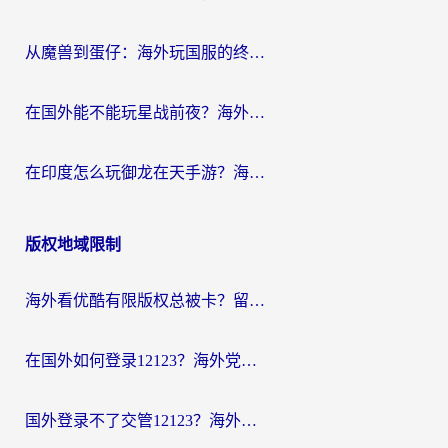
从魔兽到蛋仔：海外玩国服的终极加速指南，找到你的专属高速通道
在国外能不能玩星战前夜？海外党国服游戏不卡顿的秘密武器在这里
在印度怎么玩御龙在天手游？海外党畅玩国服的终极生存指南
版权地域限制
海外看优酷有限版权总被卡？留学生亲测有效的回国加速器选择指南
在国外如何登录12123？海外党必备的回国加速实用指南
国外登录不了交管12123？海外华人亲测有效的回国加速器选择指南