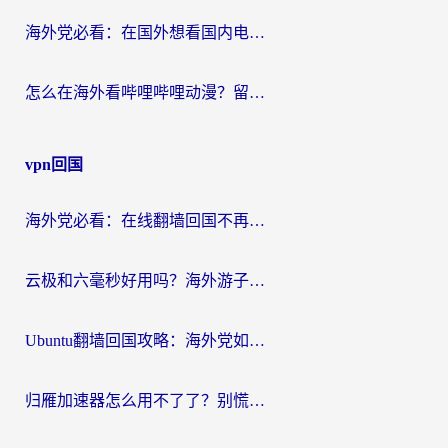
海外党必看：在国外想看国内电视剧用什么软件？3步解决地域限制
怎么在海外看哔哩哔哩动漫？留学生亲测有效的回国加速方案
vpn回国
海外党必看：在线翻墙回国不再难！教你选对加速器无缝刷国内资源
云极和六毫秒好用吗？海外游子解锁国内资源的真实答案
Ubuntu翻墙回国攻略：海外党如何选对加速器，无缝刷国内剧玩游戏？
归雁加速器怎么用不了了？别慌，这篇指南教你如何丝滑“回家”