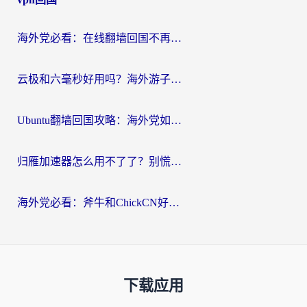
海外党必看：在线翻墙回国不再难！教你选对加速器无缝刷国内资源
云极和六毫秒好用吗？海外游子解锁国内资源的真实答案
Ubuntu翻墙回国攻略：海外党如何选对加速器，无缝刷国内剧玩游戏？
归雁加速器怎么用不了了？别慌，这篇指南教你如何丝滑“回家”
海外党必看：斧牛和ChickCN好用吗？3款热门加速器实测+番茄加速器深度体验
下载应用