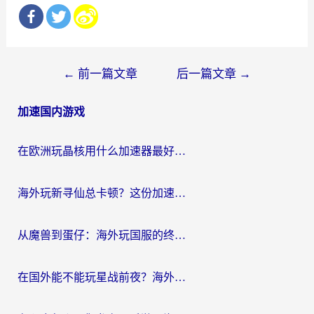
文
←
前一篇文章
后一篇文章
→
章
加速国内游戏
导
航
在欧洲玩晶核用什么加速器最好呢？一个老玩家的真心话
海外玩新寻仙总卡顿？这份加速器选择指南让你秒回国服流畅体验
从魔兽到蛋仔：海外玩国服的终极加速指南，找到你的专属高速通道
在国外能不能玩星战前夜？海外党国服游戏不卡顿的秘密武器在这里