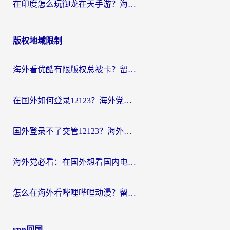
在印度怎么玩御龙在天手游？海外党畅玩国服的终极生存指南
版权地域限制
海外看优酷有限版权总被卡？留学生亲测有效的回国加速器选择指南
在国外如何登录12123？海外党必备的回国加速实用指南
国外登录不了交管12123？海外华人亲测有效的回国加速器选择指南
海外党必看：在国外想看国内电视剧用什么软件？3步解决地域限制
怎么在海外看哔哩哔哩动漫？留学生亲测有效的回国加速方案
vpn回国