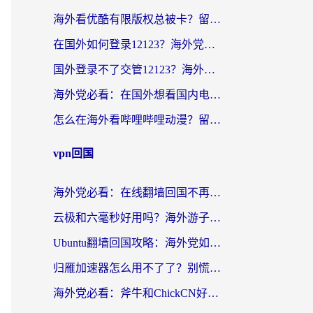
海外看优酷有限版权总被卡？留学生亲测有效的回国加速器选择指南
在国外如何登录12123？海外党必备的回国加速实用指南
国外登录不了交管12123？海外华人亲测有效的回国加速器选择指南
海外党必看：在国外想看国内电视剧用什么软件？3步解决地域限制
怎么在海外看哔哩哔哩动漫？留学生亲测有效的回国加速方案
vpn回国
海外党必看：在线翻墙回国不再难！教你选对加速器无缝刷国内资源
云极和六毫秒好用吗？海外游子解锁国内资源的真实答案
Ubuntu翻墙回国攻略：海外党如何选对加速器，无缝刷国内剧玩游戏？
归雁加速器怎么用不了了？别慌，这篇指南教你如何丝滑“回家”
海外党必看：斧牛和ChickCN好用吗？3款热门加速器实测+番茄加速器深度体验