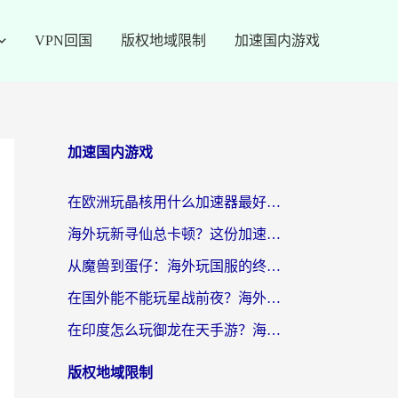
VPN回国
版权地域限制
加速国内游戏
加速国内游戏
在欧洲玩晶核用什么加速器最好呢？一个老玩家的真心话
海外玩新寻仙总卡顿？这份加速器选择指南让你秒回国服流畅体验
从魔兽到蛋仔：海外玩国服的终极加速指南，找到你的专属高速通道
在国外能不能玩星战前夜？海外党国服游戏不卡顿的秘密武器在这里
在印度怎么玩御龙在天手游？海外党畅玩国服的终极生存指南
版权地域限制