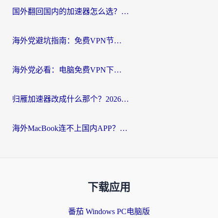
国外翻回国内的加速器怎么选？海外党亲测实用指南，告别地域限制
海外党避坑指南：免费VPN节点真的靠谱吗？教你选对回国加速器无缝访问国内资源
海外党必看：电脑免费VPN下载指南+回国加速器选择全攻略，告别地区限制
归雁加速器改成什么那个？2026海外党回国加速全攻略：告别地区限制，轻松刷剧玩游戏
海外MacBook连不上国内APP？选对回国VPN，告别地区限制的烦恼
下载应用
番茄 Windows PC电脑版