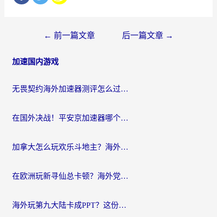
文
←
前一篇文章
后一篇文章
→
章
加速国内游戏
导
航
无畏契约海外加速器测评怎么过？海外玩家亲测实用指南（附小众技巧）
在国外决战！平安京加速器哪个好用一点？老玩家亲测番茄加速器全解析
加拿大怎么玩欢乐斗地主？海外党国服游戏加速终极指南（附绝地求生未来之役300英雄实测）
在欧洲玩新寻仙总卡顿？海外党必看的国服游戏加速全攻略
海外玩第九大陆卡成PPT？这份网络加速指南帮你丝滑上分