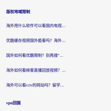
版权地域限制
海外用什么软件可以看国内电视？留学生亲测有效的追剧自由指南
优酷缓存视频国外能看吗？海外党追剧看片的终极解决方案来了
国外如何看优酷限制？别再搜“在日本哪个软件可以看中国电视剧”，这篇教你搞定
海外如何看映客直播回放视频？这份攻略帮你搞定（附腾讯优酷观看技巧）
海外可以看cctv的网站吗？留学生亲测有效的回国追剧方案
vpn回国