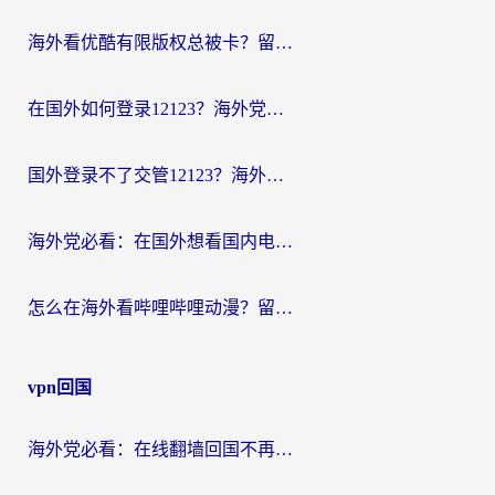
海外看优酷有限版权总被卡？留学生亲测有效的回国加速器选择指南
在国外如何登录12123？海外党必备的回国加速实用指南
国外登录不了交管12123？海外华人亲测有效的回国加速器选择指南
海外党必看：在国外想看国内电视剧用什么软件？3步解决地域限制
怎么在海外看哔哩哔哩动漫？留学生亲测有效的回国加速方案
vpn回国
海外党必看：在线翻墙回国不再难！教你选对加速器无缝刷国内资源