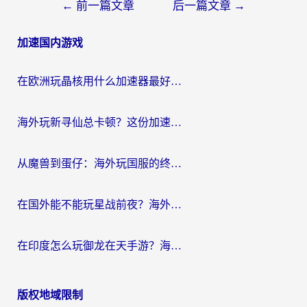
文
←
前一篇文章
后一篇文章
→
章
加速国内游戏
导
航
在欧洲玩晶核用什么加速器最好呢？一个老玩家的真心话
海外玩新寻仙总卡顿？这份加速器选择指南让你秒回国服流畅体验
从魔兽到蛋仔：海外玩国服的终极加速指南，找到你的专属高速通道
在国外能不能玩星战前夜？海外党国服游戏不卡顿的秘密武器在这里
在印度怎么玩御龙在天手游？海外党畅玩国服的终极生存指南
版权地域限制