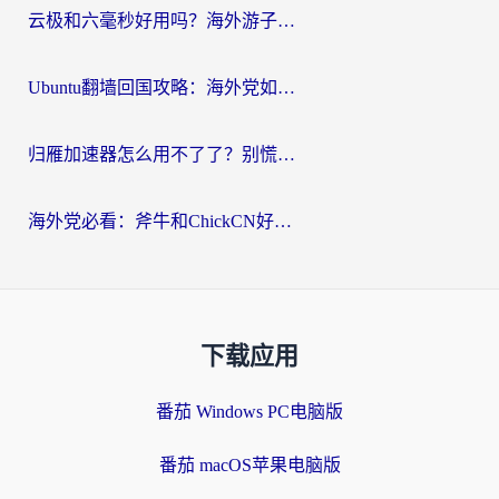
云极和六毫秒好用吗？海外游子解锁国内资源的真实答案
Ubuntu翻墙回国攻略：海外党如何选对加速器，无缝刷国内剧玩游戏？
归雁加速器怎么用不了了？别慌，这篇指南教你如何丝滑“回家”
海外党必看：斧牛和ChickCN好用吗？3款热门加速器实测+番茄加速器深度体验
下载应用
番茄 Windows PC电脑版
番茄 macOS苹果电脑版