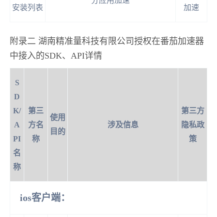
分应用加速
安装列表
加速
附录二 湖南精准量科技有限公司授权在番茄加速器
中接入的SDK、API详情
S
D
K/
第三
第三方
使用
A
方名
涉及信息
隐私政
目的
PI
称
策
名
称
ios客户端：