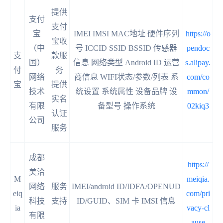
提供
支付
支付
宝
IMEI IMSI MAC地址 硬件序列
https://o
宝收
（中
号 ICCID SSID BSSID 传感器
pendoc
支
款服
国）
信息 网络类型 Android ID 运营
s.alipay.
付
务
网络
商信息 WIFI状态/参数/列表 系
com/co
宝
提供
技术
统设置 系统属性 设备品牌 设
mmon/
实名
有限
备型号 操作系统
02kiq3
认证
公司
服务
成都
https://
美洽
M
meiqia.
网络
服务
IMEI/android ID/IDFA/OPENUD
eiq
com/pri
科技
支持
ID/GUID、SIM 卡 IMSI 信息
ia
vacy-cl
有限
ause