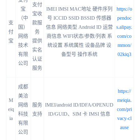
支付
宝
IMEI IMSI MAC地址 硬件序列
https://o
宝收
（中
号 ICCID SSID BSSID 传感器
pendoc
支
款服
国）
信息 网络类型 Android ID 运营
s.alipay.
付
务
网络
商信息 WIFI状态/参数/列表 系
com/co
宝
提供
技术
统设置 系统属性 设备品牌 设
mmon/
实名
有限
备型号 操作系统
02kiq3
认证
公司
服务
成都
https://
美洽
M
meiqia.
网络
服务
IMEI/android ID/IDFA/OPENUD
eiq
com/pri
科技
支持
ID/GUID、SIM 卡 IMSI 信息
ia
vacy-cl
有限
ause
公司