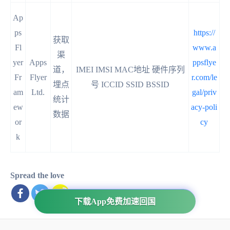
Ap
ps
https://
获取
Fl
www.a
渠
yer
Apps
ppsflye
道，
IMEI IMSI MAC地址 硬件序列
Fr
Flyer
r.com/le
埋点
号 ICCID SSID BSSID
am
Ltd.
gal/priv
统计
ew
acy-poli
数据
or
cy
k
Spread the love
下载App免费加速回国