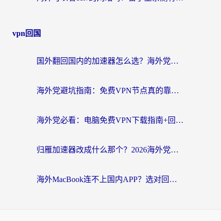
vpn回国
国外翻回国内的加速器怎么选？海外党亲测实用指南，告别地域限制
海外党避坑指南：免费VPN节点真的靠谱吗？教你选对回国加速器无缝访问国内资源
海外党必看：电脑免费VPN下载指南+回国加速器选择全攻略，告别地区限制
归雁加速器改成什么那个？2026海外党回国加速全攻略：告别地区限制，轻松刷剧玩游戏
海外MacBook连不上国内APP？选对回国VPN，告别地区限制的烦恼