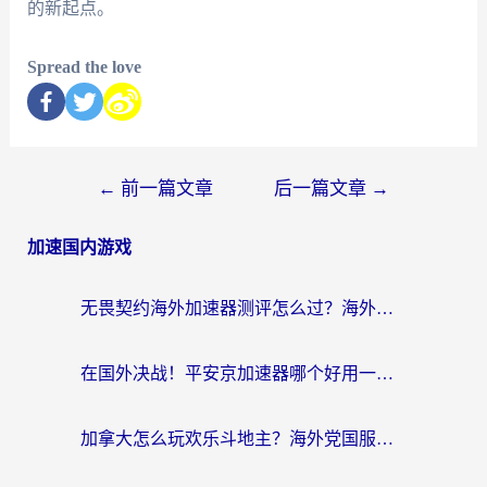
的新起点。
Spread the love
←
前一篇文章
后一篇文章
→
加速国内游戏
无畏契约海外加速器测评怎么过？海外玩家亲测实用指南（附小众技巧）
在国外决战！平安京加速器哪个好用一点？老玩家亲测番茄加速器全解析
加拿大怎么玩欢乐斗地主？海外党国服游戏加速终极指南（附绝地求生未来之役300英雄实测）