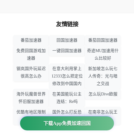
友情链接
番茄加速器
回国加速器
番茄回国加速器
免费回国游戏加
一键回国加速器
奇迹MU加速用什
速器
么比较好
钢岚国外玩延迟
在意大利用掌上
新加坡怎么玩七
很高怎么办
12333怎么把定位
人传奇：光与暗
修改到中国国内
之交战
海外玩魔兽世界
在美国能玩公主
怎么玩Dive欧服
怀旧服加速器
连结：Re吗
优酷有地区限制
国外怎么打反恐
在南非怎么玩王
吗
精英：全球攻势
者荣耀
下载App免费加速回国