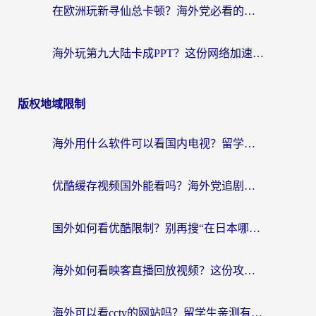
在欧洲玩新寻仙总卡顿？海外党必看的国服游戏加速全攻略
海外玩第九大陆卡成PPT？这份网络加速指南帮你丝滑上分
版权地域限制
海外用什么软件可以看国内电视？留学生亲测有效的追剧自由指南
优酷缓存视频国外能看吗？海外党追剧看片的终极解决方案来了
国外如何看优酷限制？别再搜“在日本哪个软件可以看中国电视剧”，这篇教你搞定
海外如何看映客直播回放视频？这份攻略帮你搞定（附腾讯优酷观看技巧）
海外可以看cctv的网站吗？留学生亲测有效的回国追剧方案