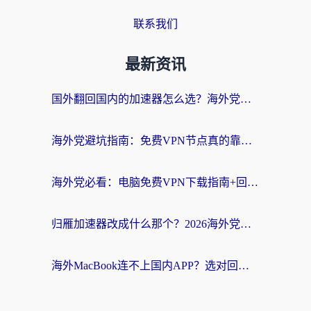
联系我们
最新资讯
国外翻回国内的加速器怎么选？海外党亲测实用指南，告别地域限制
海外党避坑指南：免费VPN节点真的靠谱吗？教你选对回国加速器无缝访问国内资源
海外党必看：电脑免费VPN下载指南+回国加速器选择全攻略，告别地区限制
归雁加速器改成什么那个？2026海外党回国加速全攻略：告别地区限制，轻松刷剧玩游戏
海外MacBook连不上国内APP？选对回国VPN，告别地区限制的烦恼