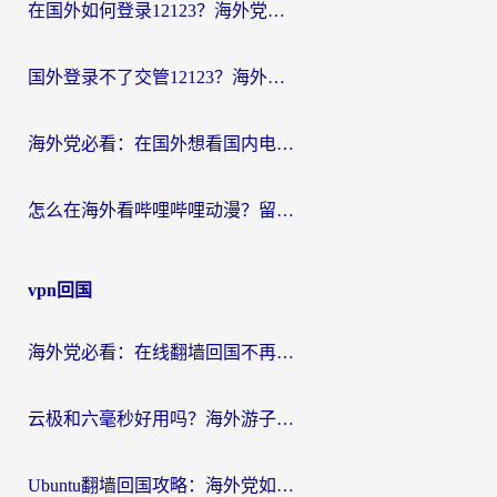
在国外如何登录12123？海外党必备的回国加速实用指南
国外登录不了交管12123？海外华人亲测有效的回国加速器选择指南
海外党必看：在国外想看国内电视剧用什么软件？3步解决地域限制
怎么在海外看哔哩哔哩动漫？留学生亲测有效的回国加速方案
vpn回国
海外党必看：在线翻墙回国不再难！教你选对加速器无缝刷国内资源
云极和六毫秒好用吗？海外游子解锁国内资源的真实答案
Ubuntu翻墙回国攻略：海外党如何选对加速器，无缝刷国内剧玩游戏？