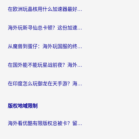
航
在欧洲玩晶核用什么加速器最好呢？一个老玩家的真心话
海外玩新寻仙总卡顿？这份加速器选择指南让你秒回国服流畅体验
从魔兽到蛋仔：海外玩国服的终极加速指南，找到你的专属高速通道
在国外能不能玩星战前夜？海外党国服游戏不卡顿的秘密武器在这里
在印度怎么玩御龙在天手游？海外党畅玩国服的终极生存指南
版权地域限制
海外看优酷有限版权总被卡？留学生亲测有效的回国加速器选择指南