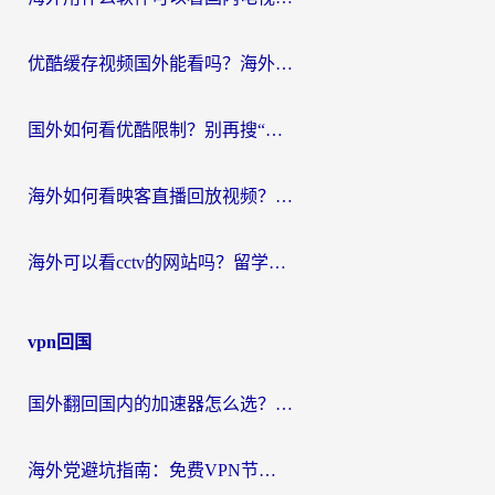
优酷缓存视频国外能看吗？海外党追剧看片的终极解决方案来了
国外如何看优酷限制？别再搜“在日本哪个软件可以看中国电视剧”，这篇教你搞定
海外如何看映客直播回放视频？这份攻略帮你搞定（附腾讯优酷观看技巧）
海外可以看cctv的网站吗？留学生亲测有效的回国追剧方案
vpn回国
国外翻回国内的加速器怎么选？海外党亲测实用指南，告别地域限制
海外党避坑指南：免费VPN节点真的靠谱吗？教你选对回国加速器无缝访问国内资源