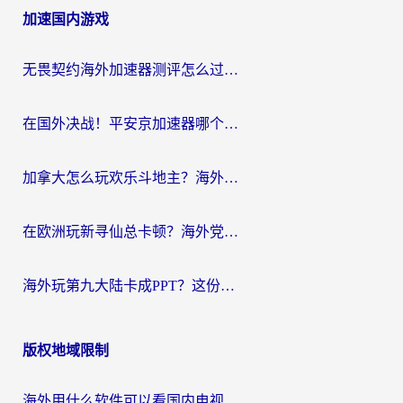
加速国内游戏
导
航
无畏契约海外加速器测评怎么过？海外玩家亲测实用指南（附小众技巧）
在国外决战！平安京加速器哪个好用一点？老玩家亲测番茄加速器全解析
加拿大怎么玩欢乐斗地主？海外党国服游戏加速终极指南（附绝地求生未来之役300英雄实测）
在欧洲玩新寻仙总卡顿？海外党必看的国服游戏加速全攻略
海外玩第九大陆卡成PPT？这份网络加速指南帮你丝滑上分
版权地域限制
海外用什么软件可以看国内电视？留学生亲测有效的追剧自由指南