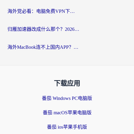
海外党必看：电脑免费VPN下载指南+回国加速器选择全攻略，告别地区限制
归雁加速器改成什么那个？2026海外党回国加速全攻略：告别地区限制，轻松刷剧玩游戏
海外MacBook连不上国内APP？选对回国VPN，告别地区限制的烦恼
下载应用
番茄 Windows PC电脑版
番茄 macOS苹果电脑版
番茄 ios苹果手机版