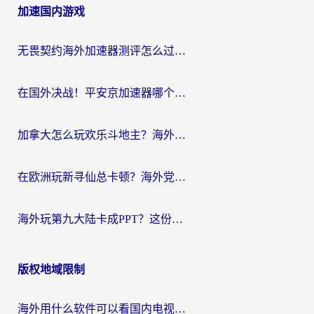
加速国内游戏
导
航
无畏契约海外加速器测评怎么过？海外玩家亲测实用指南（附小众技巧）
在国外决战！平安京加速器哪个好用一点？老玩家亲测番茄加速器全解析
加拿大怎么玩欢乐斗地主？海外党国服游戏加速终极指南（附绝地求生未来之役300英雄实测）
在欧洲玩新寻仙总卡顿？海外党必看的国服游戏加速全攻略
海外玩第九大陆卡成PPT？这份网络加速指南帮你丝滑上分
版权地域限制
海外用什么软件可以看国内电视？留学生亲测有效的追剧自由指南