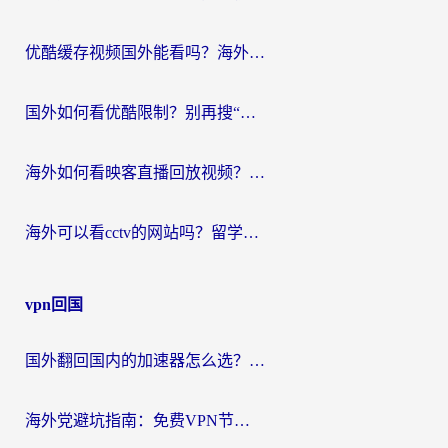
优酷缓存视频国外能看吗？海外党追剧看片的终极解决方案来了
国外如何看优酷限制？别再搜“在日本哪个软件可以看中国电视剧”，这篇教你搞定
海外如何看映客直播回放视频？这份攻略帮你搞定（附腾讯优酷观看技巧）
海外可以看cctv的网站吗？留学生亲测有效的回国追剧方案
vpn回国
国外翻回国内的加速器怎么选？海外党亲测实用指南，告别地域限制
海外党避坑指南：免费VPN节点真的靠谱吗？教你选对回国加速器无缝访问国内资源