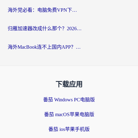
海外党必看：电脑免费VPN下载指南+回国加速器选择全攻略，告别地区限制
归雁加速器改成什么那个？2026海外党回国加速全攻略：告别地区限制，轻松刷剧玩游戏
海外MacBook连不上国内APP？选对回国VPN，告别地区限制的烦恼
下载应用
番茄 Windows PC电脑版
番茄 macOS苹果电脑版
番茄 ios苹果手机版