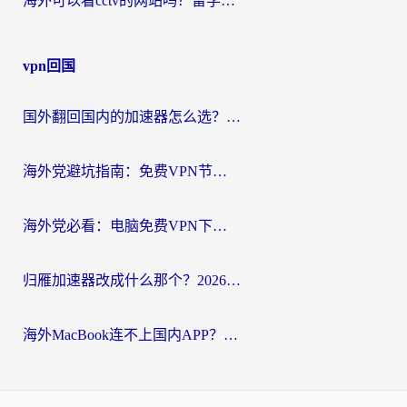
海外可以看cctv的网站吗？留学生亲测有效的回国追剧方案
vpn回国
国外翻回国内的加速器怎么选？海外党亲测实用指南，告别地域限制
海外党避坑指南：免费VPN节点真的靠谱吗？教你选对回国加速器无缝访问国内资源
海外党必看：电脑免费VPN下载指南+回国加速器选择全攻略，告别地区限制
归雁加速器改成什么那个？2026海外党回国加速全攻略：告别地区限制，轻松刷剧玩游戏
海外MacBook连不上国内APP？选对回国VPN，告别地区限制的烦恼