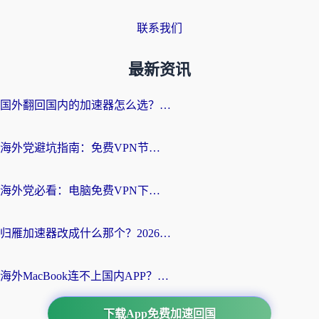
联系我们
最新资讯
国外翻回国内的加速器怎么选？海外党亲测实用指南，告别地域限制
海外党避坑指南：免费VPN节点真的靠谱吗？教你选对回国加速器无缝访问国内资源
海外党必看：电脑免费VPN下载指南+回国加速器选择全攻略，告别地区限制
归雁加速器改成什么那个？2026海外党回国加速全攻略：告别地区限制，轻松刷剧玩游戏
海外MacBook连不上国内APP？选对回国VPN，告别地区限制的烦恼
下载App免费加速回国