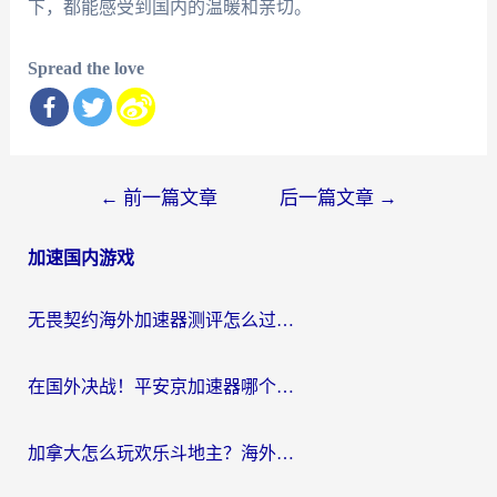
下，都能感受到国内的温暖和亲切。
Spread the love
文
←
前一篇文章
后一篇文章
→
章
加速国内游戏
导
航
无畏契约海外加速器测评怎么过？海外玩家亲测实用指南（附小众技巧）
在国外决战！平安京加速器哪个好用一点？老玩家亲测番茄加速器全解析
加拿大怎么玩欢乐斗地主？海外党国服游戏加速终极指南（附绝地求生未来之役300英雄实测）