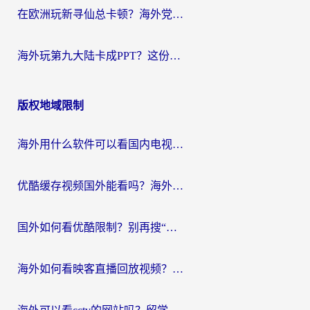
在欧洲玩新寻仙总卡顿？海外党必看的国服游戏加速全攻略
海外玩第九大陆卡成PPT？这份网络加速指南帮你丝滑上分
版权地域限制
海外用什么软件可以看国内电视？留学生亲测有效的追剧自由指南
优酷缓存视频国外能看吗？海外党追剧看片的终极解决方案来了
国外如何看优酷限制？别再搜“在日本哪个软件可以看中国电视剧”，这篇教你搞定
海外如何看映客直播回放视频？这份攻略帮你搞定（附腾讯优酷观看技巧）