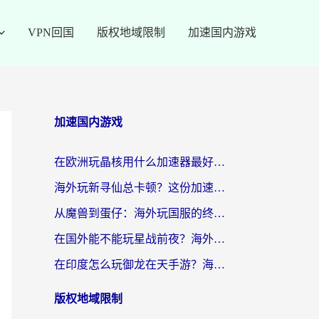
VPN回国
版权地域限制
加速国内游戏
加速国内游戏
在欧洲玩晶核用什么加速器最好呢？一个老玩家的真心话
海外玩新寻仙总卡顿？这份加速器选择指南让你秒回国服流畅体验
从魔兽到蛋仔：海外玩国服的终极加速指南，找到你的专属高速通道
在国外能不能玩星战前夜？海外党国服游戏不卡顿的秘密武器在这里
在印度怎么玩御龙在天手游？海外党畅玩国服的终极生存指南
版权地域限制