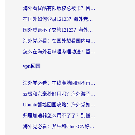
海外看优酷有限版权总被卡？留学生亲测有效的回国加速器选择指南
在国外如何登录12123？海外党必备的回国加速实用指南
国外登录不了交管12123？海外华人亲测有效的回国加速器选择指南
海外党必看：在国外想看国内电视剧用什么软件？3步解决地域限制
怎么在海外看哔哩哔哩动漫？留学生亲测有效的回国加速方案
vpn回国
海外党必看：在线翻墙回国不再难！教你选对加速器无缝刷国内资源
云极和六毫秒好用吗？海外游子解锁国内资源的真实答案
Ubuntu翻墙回国攻略：海外党如何选对加速器，无缝刷国内剧玩游戏？
归雁加速器怎么用不了了？别慌，这篇指南教你如何丝滑“回家”
海外党必看：斧牛和ChickCN好用吗？3款热门加速器实测+番茄加速器深度体验