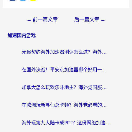
←
前一篇文章
后一篇文章
→
加速国内游戏
无畏契约海外加速器测评怎么过？海外玩家亲测实用指南（附小众技巧）
在国外决战！平安京加速器哪个好用一点？老玩家亲测番茄加速器全解析
加拿大怎么玩欢乐斗地主？海外党国服游戏加速终极指南（附绝地求生未来之役300英雄实测）
在欧洲玩新寻仙总卡顿？海外党必看的国服游戏加速全攻略
海外玩第九大陆卡成PPT？这份网络加速指南帮你丝滑上分