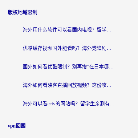
版权地域限制
海外用什么软件可以看国内电视？留学生亲测有效的追剧自由指南
优酷缓存视频国外能看吗？海外党追剧看片的终极解决方案来了
国外如何看优酷限制？别再搜“在日本哪个软件可以看中国电视剧”，这篇教你搞定
海外如何看映客直播回放视频？这份攻略帮你搞定（附腾讯优酷观看技巧）
海外可以看cctv的网站吗？留学生亲测有效的回国追剧方案
vpn回国