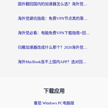
国外翻回国内的加速器怎么选？海外党亲测实用指南，告别地域限制
海外党避坑指南：免费VPN节点真的靠谱吗？教你选对回国加速器无缝访问国内资源
海外党必看：电脑免费VPN下载指南+回国加速器选择全攻略，告别地区限制
归雁加速器改成什么那个？2026海外党回国加速全攻略：告别地区限制，轻松刷剧玩游戏
海外MacBook连不上国内APP？选对回国VPN，告别地区限制的烦恼
下载应用
番茄 Windows PC电脑版