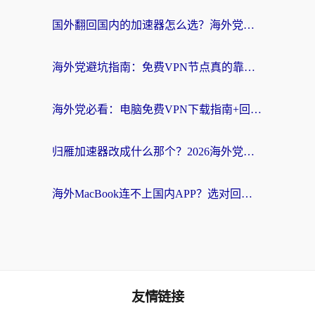
国外翻回国内的加速器怎么选？海外党亲测实用指南，告别地域限制
海外党避坑指南：免费VPN节点真的靠谱吗？教你选对回国加速器无缝访问国内资源
海外党必看：电脑免费VPN下载指南+回国加速器选择全攻略，告别地区限制
归雁加速器改成什么那个？2026海外党回国加速全攻略：告别地区限制，轻松刷剧玩游戏
海外MacBook连不上国内APP？选对回国VPN，告别地区限制的烦恼
友情链接