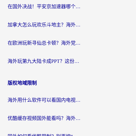
在国外决战！平安京加速器哪个好用一点？老玩家亲测番茄加速器全解析
加拿大怎么玩欢乐斗地主？海外党国服游戏加速终极指南（附绝地求生未来之役300英雄实测）
在欧洲玩新寻仙总卡顿？海外党必看的国服游戏加速全攻略
海外玩第九大陆卡成PPT？这份网络加速指南帮你丝滑上分
版权地域限制
海外用什么软件可以看国内电视？留学生亲测有效的追剧自由指南
优酷缓存视频国外能看吗？海外党追剧看片的终极解决方案来了