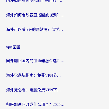
国外如何看优酷限制？别再搜“在日本哪个软件可以看中国电视剧”，这篇教你搞定
海外如何看映客直播回放视频？这份攻略帮你搞定（附腾讯优酷观看技巧）
海外可以看cctv的网站吗？留学生亲测有效的回国追剧方案
vpn回国
国外翻回国内的加速器怎么选？海外党亲测实用指南，告别地域限制
海外党避坑指南：免费VPN节点真的靠谱吗？教你选对回国加速器无缝访问国内资源
海外党必看：电脑免费VPN下载指南+回国加速器选择全攻略，告别地区限制
归雁加速器改成什么那个？2026海外党回国加速全攻略：告别地区限制，轻松刷剧玩游戏