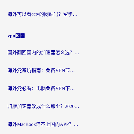
海外可以看cctv的网站吗？留学生亲测有效的回国追剧方案
vpn回国
国外翻回国内的加速器怎么选？海外党亲测实用指南，告别地域限制
海外党避坑指南：免费VPN节点真的靠谱吗？教你选对回国加速器无缝访问国内资源
海外党必看：电脑免费VPN下载指南+回国加速器选择全攻略，告别地区限制
归雁加速器改成什么那个？2026海外党回国加速全攻略：告别地区限制，轻松刷剧玩游戏
海外MacBook连不上国内APP？选对回国VPN，告别地区限制的烦恼