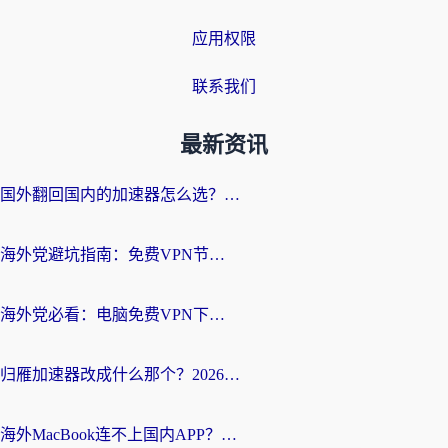
应用权限
联系我们
最新资讯
国外翻回国内的加速器怎么选？海外党亲测实用指南，告别地域限制
海外党避坑指南：免费VPN节点真的靠谱吗？教你选对回国加速器无缝访问国内资源
海外党必看：电脑免费VPN下载指南+回国加速器选择全攻略，告别地区限制
归雁加速器改成什么那个？2026海外党回国加速全攻略：告别地区限制，轻松刷剧玩游戏
海外MacBook连不上国内APP？选对回国VPN，告别地区限制的烦恼