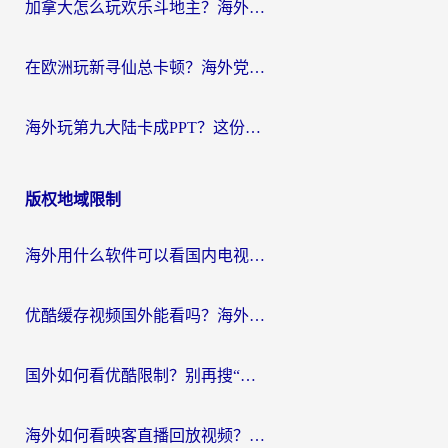
加拿大怎么玩欢乐斗地主？海外党国服游戏加速终极指南（附绝地求生未来之役300英雄实测）
在欧洲玩新寻仙总卡顿？海外党必看的国服游戏加速全攻略
海外玩第九大陆卡成PPT？这份网络加速指南帮你丝滑上分
版权地域限制
海外用什么软件可以看国内电视？留学生亲测有效的追剧自由指南
优酷缓存视频国外能看吗？海外党追剧看片的终极解决方案来了
国外如何看优酷限制？别再搜“在日本哪个软件可以看中国电视剧”，这篇教你搞定
海外如何看映客直播回放视频？这份攻略帮你搞定（附腾讯优酷观看技巧）