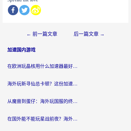
文
←
前一篇文章
后一篇文章
→
章
加速国内游戏
导
航
在欧洲玩晶核用什么加速器最好呢？一个老玩家的真心话
海外玩新寻仙总卡顿？这份加速器选择指南让你秒回国服流畅体验
从魔兽到蛋仔：海外玩国服的终极加速指南，找到你的专属高速通道
在国外能不能玩星战前夜？海外党国服游戏不卡顿的秘密武器在这里