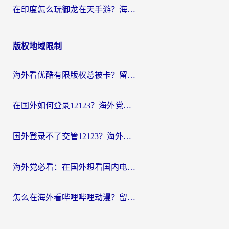
在印度怎么玩御龙在天手游？海外党畅玩国服的终极生存指南
版权地域限制
海外看优酷有限版权总被卡？留学生亲测有效的回国加速器选择指南
在国外如何登录12123？海外党必备的回国加速实用指南
国外登录不了交管12123？海外华人亲测有效的回国加速器选择指南
海外党必看：在国外想看国内电视剧用什么软件？3步解决地域限制
怎么在海外看哔哩哔哩动漫？留学生亲测有效的回国加速方案