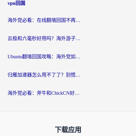
vpn回国
海外党必看：在线翻墙回国不再难！教你选对加速器无缝刷国内资源
云极和六毫秒好用吗？海外游子解锁国内资源的真实答案
Ubuntu翻墙回国攻略：海外党如何选对加速器，无缝刷国内剧玩游戏？
归雁加速器怎么用不了了？别慌，这篇指南教你如何丝滑“回家”
海外党必看：斧牛和ChickCN好用吗？3款热门加速器实测+番茄加速器深度体验
下载应用