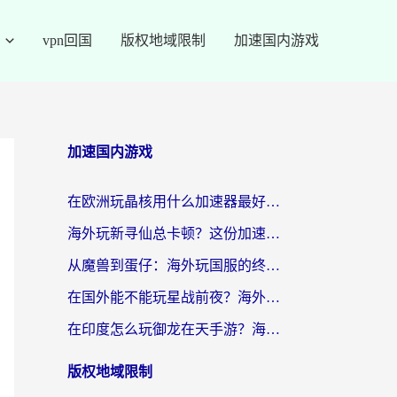
vpn回国
版权地域限制
加速国内游戏
加速国内游戏
在欧洲玩晶核用什么加速器最好呢？一个老玩家的真心话
海外玩新寻仙总卡顿？这份加速器选择指南让你秒回国服流畅体验
从魔兽到蛋仔：海外玩国服的终极加速指南，找到你的专属高速通道
在国外能不能玩星战前夜？海外党国服游戏不卡顿的秘密武器在这里
在印度怎么玩御龙在天手游？海外党畅玩国服的终极生存指南
版权地域限制