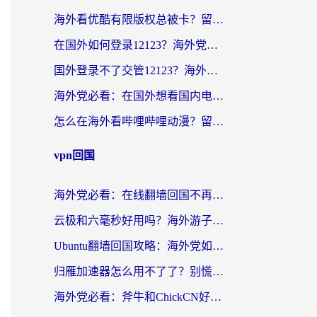
海外看优酷有限版权总被卡？留学生亲测有效的回国加速器选择指南
在国外如何登录12123？海外党必备的回国加速实用指南
国外登录不了交管12123？海外华人亲测有效的回国加速器选择指南
海外党必看：在国外想看国内电视剧用什么软件？3步解决地域限制
怎么在海外看哔哩哔哩动漫？留学生亲测有效的回国加速方案
vpn回国
海外党必看：在线翻墙回国不再难！教你选对加速器无缝刷国内资源
云极和六毫秒好用吗？海外游子解锁国内资源的真实答案
Ubuntu翻墙回国攻略：海外党如何选对加速器，无缝刷国内剧玩游戏？
归雁加速器怎么用不了了？别慌，这篇指南教你如何丝滑“回家”
海外党必看：斧牛和ChickCN好用吗？3款热门加速器实测+番茄加速器深度体验