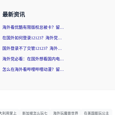
最新资讯
海外看优酷有限版权总被卡？留学生亲测有效的回国加速器选择指南
在国外如何登录12123？海外党必备的回国加速实用指南
国外登录不了交管12123？海外华人亲测有效的回国加速器选择指南
海外党必看：在国外想看国内电视剧用什么软件？3步解决地域限制
怎么在海外看哔哩哔哩动漫？留学生亲测有效的回国加速方案
大利用掌上
新加坡怎么玩七
海外玩魔兽世界
在美国能玩公主