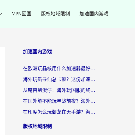
VPN回国
版权地域限制
加速国内游戏
加速国内游戏
在欧洲玩晶核用什么加速器最好呢？一个老玩家的真心话
海外玩新寻仙总卡顿？这份加速器选择指南让你秒回国服流畅体验
从魔兽到蛋仔：海外玩国服的终极加速指南，找到你的专属高速通道
在国外能不能玩星战前夜？海外党国服游戏不卡顿的秘密武器在这里
在印度怎么玩御龙在天手游？海外党畅玩国服的终极生存指南
版权地域限制