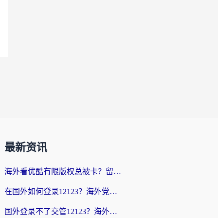
最新资讯
海外看优酷有限版权总被卡？留学生亲测有效的回国加速器选择指南
在国外如何登录12123？海外党必备的回国加速实用指南
国外登录不了交管12123？海外华人亲测有效的回国加速器选择指南