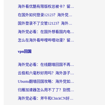
海外看优酷有限版权总被卡？留学生亲测有效的回国加速器选择指南
在国外如何登录12123？海外党必备的回国加速实用指南
国外登录不了交管12123？海外华人亲测有效的回国加速器选择指南
海外党必看：在国外想看国内电视剧用什么软件？3步解决地域限制
怎么在海外看哔哩哔哩动漫？留学生亲测有效的回国加速方案
vpn回国
海外党必看：在线翻墙回国不再难！教你选对加速器无缝刷国内资源
云极和六毫秒好用吗？海外游子解锁国内资源的真实答案
Ubuntu翻墙回国攻略：海外党如何选对加速器，无缝刷国内剧玩游戏？
归雁加速器怎么用不了了？别慌，这篇指南教你如何丝滑“回家”
海外党必看：斧牛和ChickCN好用吗？3款热门加速器实测+番茄加速器深度体验