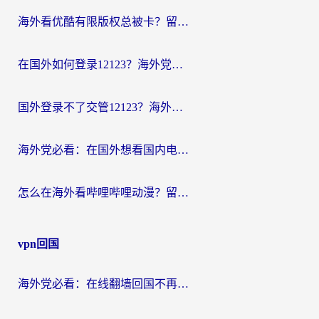
海外看优酷有限版权总被卡？留学生亲测有效的回国加速器选择指南
在国外如何登录12123？海外党必备的回国加速实用指南
国外登录不了交管12123？海外华人亲测有效的回国加速器选择指南
海外党必看：在国外想看国内电视剧用什么软件？3步解决地域限制
怎么在海外看哔哩哔哩动漫？留学生亲测有效的回国加速方案
vpn回国
海外党必看：在线翻墙回国不再难！教你选对加速器无缝刷国内资源