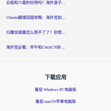
云极和六毫秒好用吗？海外游子解锁国内资源的真实答案
Ubuntu翻墙回国攻略：海外党如何选对加速器，无缝刷国内剧玩游戏？
归雁加速器怎么用不了了？别慌，这篇指南教你如何丝滑“回家”
海外党必看：斧牛和ChickCN好用吗？3款热门加速器实测+番茄加速器深度体验
下载应用
番茄 Windows PC电脑版
番茄 macOS苹果电脑版