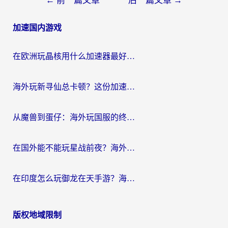
←
前一篇文章
后一篇文章
→
章
加速国内游戏
导
航
在欧洲玩晶核用什么加速器最好呢？一个老玩家的真心话
海外玩新寻仙总卡顿？这份加速器选择指南让你秒回国服流畅体验
从魔兽到蛋仔：海外玩国服的终极加速指南，找到你的专属高速通道
在国外能不能玩星战前夜？海外党国服游戏不卡顿的秘密武器在这里
在印度怎么玩御龙在天手游？海外党畅玩国服的终极生存指南
版权地域限制