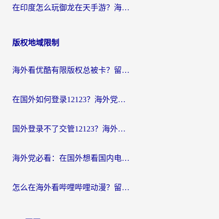
在印度怎么玩御龙在天手游？海外党畅玩国服的终极生存指南
版权地域限制
海外看优酷有限版权总被卡？留学生亲测有效的回国加速器选择指南
在国外如何登录12123？海外党必备的回国加速实用指南
国外登录不了交管12123？海外华人亲测有效的回国加速器选择指南
海外党必看：在国外想看国内电视剧用什么软件？3步解决地域限制
怎么在海外看哔哩哔哩动漫？留学生亲测有效的回国加速方案