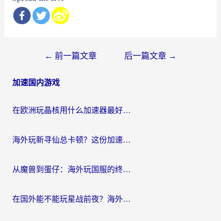
文
←
前一篇文章
后一篇文章
→
章
加速国内游戏
导
航
在欧洲玩晶核用什么加速器最好呢？一个老玩家的真心话
海外玩新寻仙总卡顿？这份加速器选择指南让你秒回国服流畅体验
从魔兽到蛋仔：海外玩国服的终极加速指南，找到你的专属高速通道
在国外能不能玩星战前夜？海外党国服游戏不卡顿的秘密武器在这里