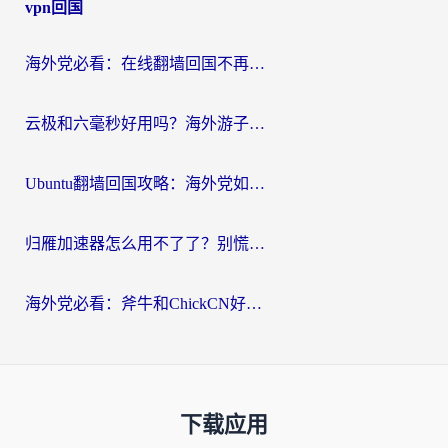
vpn回国
海外党必看：在线翻墙回国不再难！教你选对加速器无缝刷国内资源
云极和六毫秒好用吗？海外游子解锁国内资源的真实答案
Ubuntu翻墙回国攻略：海外党如何选对加速器，无缝刷国内剧玩游戏？
归雁加速器怎么用不了了？别慌，这篇指南教你如何丝滑“回家”
海外党必看：斧牛和ChickCN好用吗？3款热门加速器实测+番茄加速器深度体验
下载应用