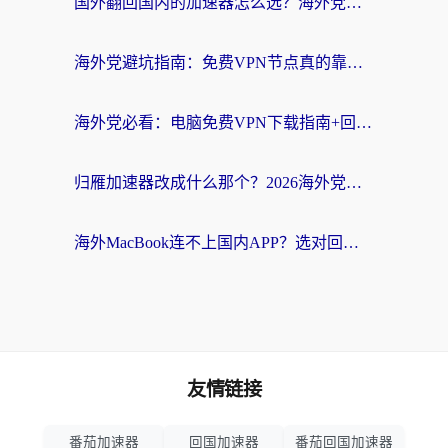
国外翻回国内的加速器怎么选？海外党亲测实用指南，告别地域限制
海外党避坑指南：免费VPN节点真的靠谱吗？教你选对回国加速器无缝访问国内资源
海外党必看：电脑免费VPN下载指南+回国加速器选择全攻略，告别地区限制
归雁加速器改成什么那个？2026海外党回国加速全攻略：告别地区限制，轻松刷剧玩游戏
海外MacBook连不上国内APP？选对回国VPN，告别地区限制的烦恼
友情链接
番茄加速器
回国加速器
番茄回国加速器