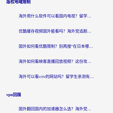
版权地域限制
海外用什么软件可以看国内电视？留学生亲测有效的追剧自由指南
优酷缓存视频国外能看吗？海外党追剧看片的终极解决方案来了
国外如何看优酷限制？别再搜“在日本哪个软件可以看中国电视剧”，这篇教你搞定
海外如何看映客直播回放视频？这份攻略帮你搞定（附腾讯优酷观看技巧）
海外可以看cctv的网站吗？留学生亲测有效的回国追剧方案
vpn回国
国外翻回国内的加速器怎么选？海外党亲测实用指南，告别地域限制