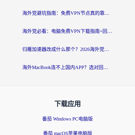
海外党避坑指南：免费VPN节点真的靠谱吗？教你选对回国加速器无缝访问国内资源
海外党必看：电脑免费VPN下载指南+回国加速器选择全攻略，告别地区限制
归雁加速器改成什么那个？2026海外党回国加速全攻略：告别地区限制，轻松刷剧玩游戏
海外MacBook连不上国内APP？选对回国VPN，告别地区限制的烦恼
下载应用
番茄 Windows PC电脑版
番茄 macOS苹果电脑版