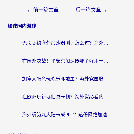
←
前一篇文章
后一篇文章
→
加速国内游戏
无畏契约海外加速器测评怎么过？海外玩家亲测实用指南（附小众技巧）
在国外决战！平安京加速器哪个好用一点？老玩家亲测番茄加速器全解析
加拿大怎么玩欢乐斗地主？海外党国服游戏加速终极指南（附绝地求生未来之役300英雄实测）
在欧洲玩新寻仙总卡顿？海外党必看的国服游戏加速全攻略
海外玩第九大陆卡成PPT？这份网络加速指南帮你丝滑上分