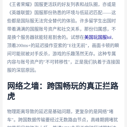
《王者荣耀》国服更活跃的好友列表和战队圈，亦或是
《英雄联盟》国服那份熟悉的环境与低延迟匹配——这
些都是国际服无法完全替代的体验。许多留学生出国时
带着满满的国服账号资产和社交关系，那份归属感，不
是换个服务器就能轻易割舍的。试想在
美国玩国服lol
，
顶着200ms+的延迟操作亚索的"E往无前"，画面卡顿的瞬
间可能就被对手反杀，游戏的乐趣荡然无存。这种专属
内容与账号资产的"不可转移性"，正是我们执着于连接国
服的深层原因。
网络之墙：跨国畅玩的真正拦路
虎
物理距离导致的延迟是基础问题，更复杂的是网络"堵
车"。跨国数据传输要经过无数路由节点，高峰期拥堵犹