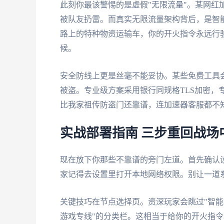
此刻你最该警惕的是虚假"无限流量"。某网红
被队友扔雷。而真实无限流量架构背后，是智
路上的特种物资运输车，你的开火指令永远行
候。
安全防线上更是丝毫不能妥协。某些免费工具会
被盗。专业级方案采用银行同规格TLS加密，
比我家祖传防盗门还靠谱，连加速器客服都不知
实战部署指南 三步重回战场
现在放下你那些不靠谱的旁门左道。首先确认设
家记得去设置里打开本地网络权限。别让一道系
关键技巧在节点选择页。资深玩家会跳过"智能
游戏专线"的分类栏。这相当于给你的开火指