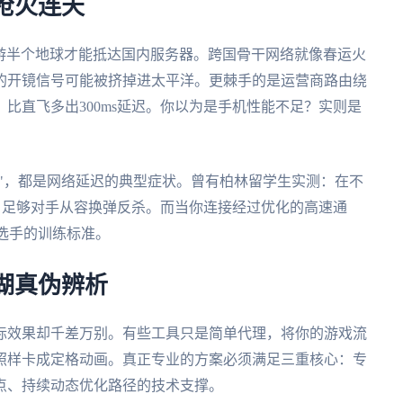
枪火连天
漫游半个地球才能抵达国内服务器。跨国骨干网络就像春运火
的开镜信号可能被挤掉进太平洋。更棘手的是运营商路由绕
比直飞多出300ms延迟。你以为是手机性能不足？实则是
底"，都是网络延迟的典型症状。曾有柏林留学生实测：在不
s，足够对手从容换弹反杀。而当你连接经过优化的高速通
业选手的训练标准。
湖真伪辨析
际效果却千差万别。有些工具只是简单代理，将你的游戏流
照样卡成定格动画。真正专业的方案必须满足三重核心：专
点、持续动态优化路径的技术支撑。