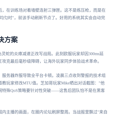
后，在训练场对着墙壁连射三弹匣。这不是练压枪，而是在
均匀时"，就该手动刷新节点了。好用的系统其实会自动完
决方案
灵蛇的炎瘴减速正改写战局。此刻欧服玩家却因300ms延
正攻克最后毫秒级障碍，让海外玩家同步体验战术革命。
，服务器炸服导致全平台卡顿。凌晨三点收到警报的技术组
教玩家修改MTU值。芝加哥玩家Mike晒出对话截图："他
特殊QoS策略要针对性突破——这售后团队怕不是在黑客
国内主播的画面，在圈内论坛刷屏整周。当战报里飘过"来自