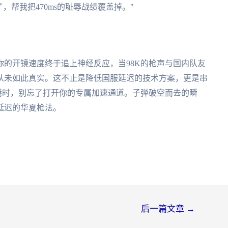
，帮我把470ms的耻辱战绩覆盖掉。"
的开镜速度终于追上神经反应，当98K的枪声与国内队友
从未如此真实。这不止是降低国服延迟的技术方案，更是串
港时，别忘了打开你的专属加速通道。子弹破空而去的瞬
延迟的华夏枪法。
后一篇文章
→