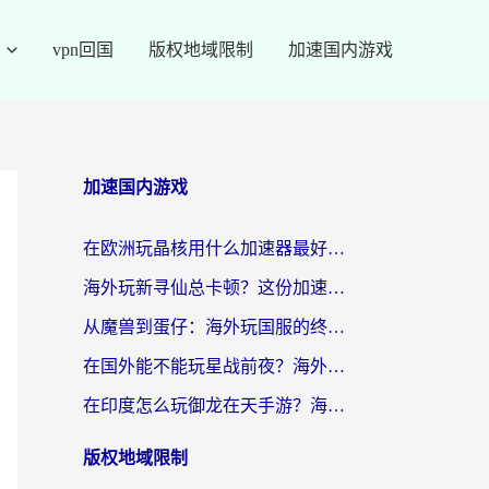
vpn回国
版权地域限制
加速国内游戏
加速国内游戏
在欧洲玩晶核用什么加速器最好呢？一个老玩家的真心话
海外玩新寻仙总卡顿？这份加速器选择指南让你秒回国服流畅体验
从魔兽到蛋仔：海外玩国服的终极加速指南，找到你的专属高速通道
在国外能不能玩星战前夜？海外党国服游戏不卡顿的秘密武器在这里
在印度怎么玩御龙在天手游？海外党畅玩国服的终极生存指南
版权地域限制