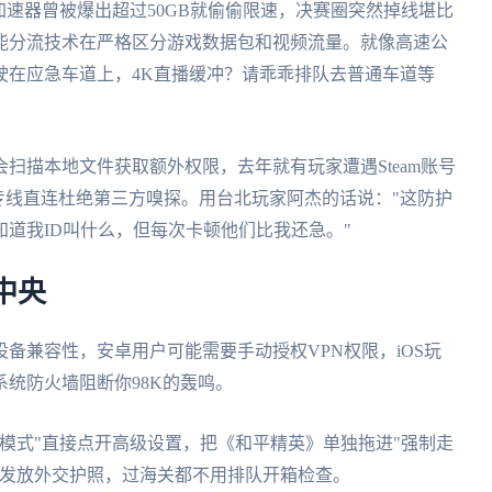
加速器曾被爆出超过50GB就偷偷限速，决赛圈突然掉线堪比
能分流技术在严格区分游戏数据包和视频流量。就像高速公
驶在应急车道上，4K直播缓冲？请乖乖排队去普通车道等
扫描本地文件获取额外权限，去年就有玩家遭遇Steam账号
专线直连杜绝第三方嗅探。用台北玩家阿杰的话说："这防护
道我ID叫什么，但每次卡顿他们比我还急。"
中央
备兼容性，安卓用户可能需要手动授权VPN权限，iOS玩
统防火墙阻断你98K的轰鸣。
模式"直接点开高级设置，把《和平精英》单独拖进"强制走
令发放外交护照，过海关都不用排队开箱检查。