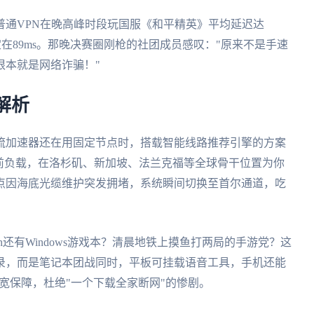
普通VPN在晚高峰时段玩国服《和平精英》平均延迟达
定在89ms。那晚决赛圈刚枪的社团成员感叹："原来不是手速
根本就是网络诈骗！"
解析
流加速器还在用固定节点时，搭载智能线路推荐引擎的方案
前负载，在洛杉矶、新加坡、法兰克福等全球骨干位置为你
点因海底光缆维护突发拥堵，系统瞬间切换至首尔通道，吃
h还有Windows游戏本？清晨地铁上摸鱼打两局的手游党？这
录，而是笔记本团战同时，平板可挂载语音工具，手机还能
带宽保障，杜绝"一个下载全家断网"的惨剧。