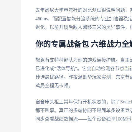
去年悉尼大学电竞社的对比测试很说明问题：
460ms，而配置智能分流系统的专业加速器稳
退化，以前开镜后敌人瞬移三米的灵异事件，
你的专属战备包 六维战力全
想象有支特种部队为你的游戏连接护航。当主
已进化成"活体导航"。它会自动检测各节点当
秒选最优路径。昨夜温哥华玩家实测：东京节
鸡局全程无卡顿。
宿舍床头柜上常年保持开机状态的，除了Switc
都不叫事。真正的多端协同不是简单多设备登
同步查看战绩数据流——每个设备独享100M