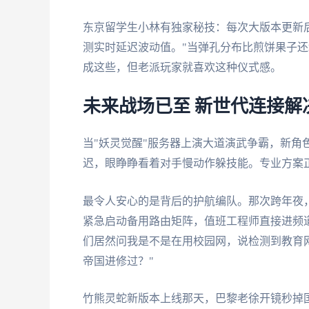
东京留学生小林有独家秘技：每次大版本更新
测实时延迟波动值。"当弹孔分布比煎饼果子还
成这些，但老派玩家就喜欢这种仪式感。
未来战场已至 新世代连接解
当"妖灵觉醒"服务器上演大道演武争霸，新角色
迟，眼睁睁看着对手慢动作躲技能。专业方案
最令人安心的是背后的护航编队。那次跨年夜
紧急启动备用路由矩阵，值班工程师直接进频道
们居然问我是不是在用校园网，说检测到教育网
帝国进修过？"
竹熊灵蛇新版本上线那天，巴黎老徐开镜秒掉