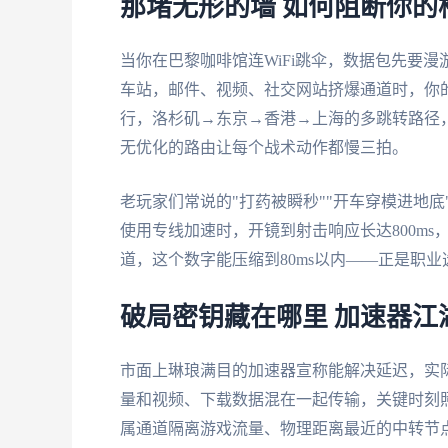
那堵无形的墙 如何阻断你的
当你在巴黎咖啡馆连WiFi跳伞，数据包先要
车站，邮件、视频、社交网站挤爆通道时，你
行，洛杉矶→东京→香港→上海的多跳转路径，
无优化的路由让每个战术动作都慢三拍。
老玩家们常说的"打药被瞬秒""开车穿模进地
使用专线加速时，开镜到射击响应长达800m
道，这个数字能压缩到80ms以内——正是职
破局密钥藏在哪里 加速器江
市面上琳琅满目的加速器宣称能解决延迟，实
量和视频、下载数据混在一起传输，关键时刻
属通道隔离游戏流量、物理距离最近的中转节