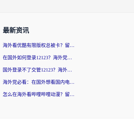
最新资讯
海外看优酷有限版权总被卡？留学生亲测有效的回国加速器选择指南
在国外如何登录12123？海外党必备的回国加速实用指南
国外登录不了交管12123？海外华人亲测有效的回国加速器选择指南
海外党必看：在国外想看国内电视剧用什么软件？3步解决地域限制
怎么在海外看哔哩哔哩动漫？留学生亲测有效的回国加速方案