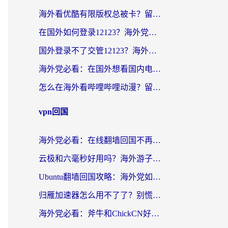
海外看优酷有限版权总被卡？留学生亲测有效的回国加速器选择指南
在国外如何登录12123？海外党必备的回国加速实用指南
国外登录不了交管12123？海外华人亲测有效的回国加速器选择指南
海外党必看：在国外想看国内电视剧用什么软件？3步解决地域限制
怎么在海外看哔哩哔哩动漫？留学生亲测有效的回国加速方案
vpn回国
海外党必看：在线翻墙回国不再难！教你选对加速器无缝刷国内资源
云极和六毫秒好用吗？海外游子解锁国内资源的真实答案
Ubuntu翻墙回国攻略：海外党如何选对加速器，无缝刷国内剧玩游戏？
归雁加速器怎么用不了了？别慌，这篇指南教你如何丝滑“回家”
海外党必看：斧牛和ChickCN好用吗？3款热门加速器实测+番茄加速器深度体验