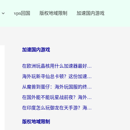
vpn回国
版权地域限制
加速国内游戏
加速国内游戏
在欧洲玩晶核用什么加速器最好呢？一个老玩家的真心话
海外玩新寻仙总卡顿？这份加速器选择指南让你秒回国服流畅体验
从魔兽到蛋仔：海外玩国服的终极加速指南，找到你的专属高速通道
在国外能不能玩星战前夜？海外党国服游戏不卡顿的秘密武器在这里
在印度怎么玩御龙在天手游？海外党畅玩国服的终极生存指南
版权地域限制