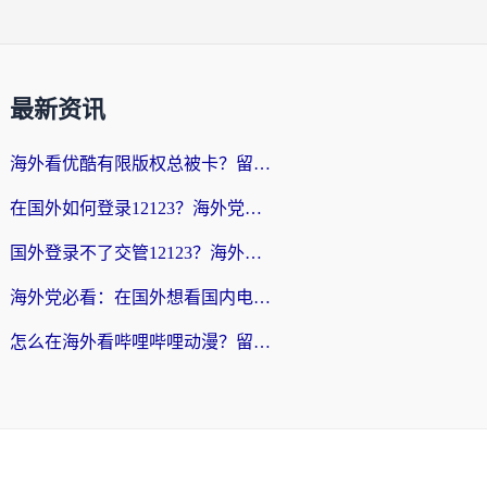
最新资讯
海外看优酷有限版权总被卡？留学生亲测有效的回国加速器选择指南
在国外如何登录12123？海外党必备的回国加速实用指南
国外登录不了交管12123？海外华人亲测有效的回国加速器选择指南
海外党必看：在国外想看国内电视剧用什么软件？3步解决地域限制
怎么在海外看哔哩哔哩动漫？留学生亲测有效的回国加速方案