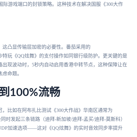
国际游戏端口的封锁策略。这种技术在解决国服《300大作
，这凸显传输层加密的必要性。番茄采用的
协议，使得在沙特玩《QQ炫舞》的支付操作如同银行级防护。更关键的是
线路出现波动时，5秒内自动启用香港中转节点，这种保障让在
焦虑命题。
到100%流畅
，比如在阿布扎比测试《300大作战》华南区通常为
会同时发起三条链路（迪拜-新加坡/迪拜-孟买/迪拜-莫斯科）
UDP加速选项——这对《QQ炫舞》的实时音效同步率提升