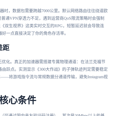
器时，数据包需要跨越7000公里。默认网络路由往往绕道欧
是普通VPN穿透力不足，遇到运营商QoS限流策略时会强制
像《双生视界》这类实时交互的RPG，短暂延迟就会导致连
器好一点直接决定了你的角色存活率。
差距
毫无优化。真正的加速器需搭建专属物理通道：在法兰克福节
路由跃点。实测显示《300大作战》的子弹轨迹判定需要稳定
——将游戏指令流与常规数据分通道传输，避免Instagram视
核心条件
（可通过国内亲友验证码注册），其次是20Mbps以上的基