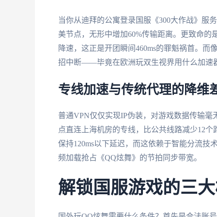
当你从迪拜的公寓登录国服《300大作战》服务
美节点，无形中增加60%传输距离。更致命的
降速，这正是开团瞬间460ms的罪魁祸首。而
招中断——毕竟在欧洲玩双生视界用什么加速
专线加速与传统代理的降维
普通VPN仅仅实现IP伪装，对游戏数据传输
点直连上海机房的专线，比公共线路减少12个
保持120ms以下延迟，而这依赖于智能分流技术
频加载抢占《QQ炫舞》的节拍同步带宽。
解锁国服游戏的三大
国外玩QQ炫舞需要什么条件？首先是合法账号