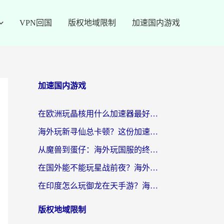
VPN回国
版权地域限制
加速国内游戏
加速国内游戏
在欧洲玩晶核用什么加速器最好呢？一个老玩家的真心话
海外玩新寻仙总卡顿？这份加速器选择指南让你秒回国服流畅体验
从魔兽到蛋仔：海外玩国服的终极加速指南，找到你的专属高速通道
在国外能不能玩星战前夜？海外党国服游戏不卡顿的秘密武器在这里
在印度怎么玩御龙在天手游？海外党畅玩国服的终极生存指南
版权地域限制