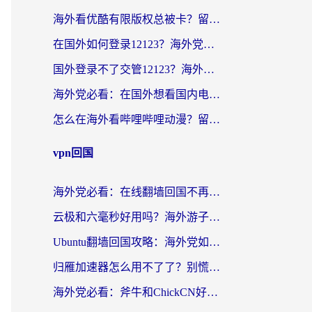
海外看优酷有限版权总被卡？留学生亲测有效的回国加速器选择指南
在国外如何登录12123？海外党必备的回国加速实用指南
国外登录不了交管12123？海外华人亲测有效的回国加速器选择指南
海外党必看：在国外想看国内电视剧用什么软件？3步解决地域限制
怎么在海外看哔哩哔哩动漫？留学生亲测有效的回国加速方案
vpn回国
海外党必看：在线翻墙回国不再难！教你选对加速器无缝刷国内资源
云极和六毫秒好用吗？海外游子解锁国内资源的真实答案
Ubuntu翻墙回国攻略：海外党如何选对加速器，无缝刷国内剧玩游戏？
归雁加速器怎么用不了了？别慌，这篇指南教你如何丝滑“回家”
海外党必看：斧牛和ChickCN好用吗？3款热门加速器实测+番茄加速器深度体验