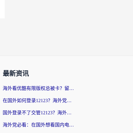
最新资讯
海外看优酷有限版权总被卡？留学生亲测有效的回国加速器选择指南
在国外如何登录12123？海外党必备的回国加速实用指南
国外登录不了交管12123？海外华人亲测有效的回国加速器选择指南
海外党必看：在国外想看国内电视剧用什么软件？3步解决地域限制