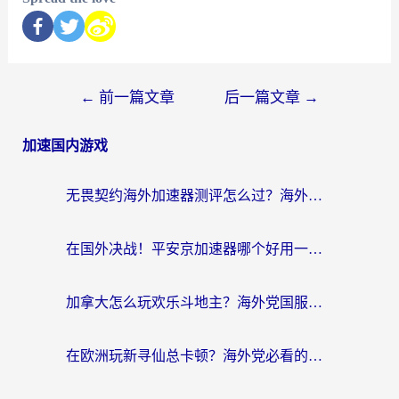
←
前一篇文章
后一篇文章
→
加速国内游戏
无畏契约海外加速器测评怎么过？海外玩家亲测实用指南（附小众技巧）
在国外决战！平安京加速器哪个好用一点？老玩家亲测番茄加速器全解析
加拿大怎么玩欢乐斗地主？海外党国服游戏加速终极指南（附绝地求生未来之役300英雄实测）
在欧洲玩新寻仙总卡顿？海外党必看的国服游戏加速全攻略