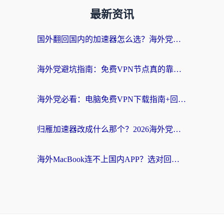
最新资讯
国外翻回国内的加速器怎么选？海外党亲测实用指南，告别地域限制
海外党避坑指南：免费VPN节点真的靠谱吗？教你选对回国加速器无缝访问国内资源
海外党必看：电脑免费VPN下载指南+回国加速器选择全攻略，告别地区限制
归雁加速器改成什么那个？2026海外党回国加速全攻略：告别地区限制，轻松刷剧玩游戏
海外MacBook连不上国内APP？选对回国VPN，告别地区限制的烦恼