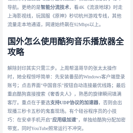
导航。更绝的是
智能分流技术
，看4K《流浪地球》时走
上海影视线，玩国服《原神》秒切杭州游戏专线，其他
流量走本地通道，网速始终飙在92Mbps以上。
国外怎么使用酷狗音乐播放器全
攻略
解除封印其实只需三步。上周帮温哥华的张太太操作
时，她全程惊呼简单：先安装番茄的Windows客户端登录
账号；点击界面"中国音乐"按钮自动连接最优线路；最后
重启酷狗直接搜索《奢香夫人》，熟悉的旋律瞬间填满
客厅。重点在于要选
支持UDP协议的加速器
，否则会出
现播三秒卡五秒的鬼畜现场。有个硅谷程序员的小技
巧：在安卓手机开启"
应用级加速
"，单独给酷狗分配加密
带宽，同时YouTube照常运行不冲突。