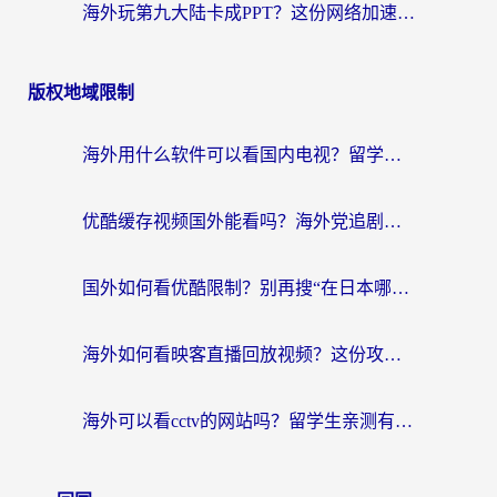
海外玩第九大陆卡成PPT？这份网络加速指南帮你丝滑上分
版权地域限制
海外用什么软件可以看国内电视？留学生亲测有效的追剧自由指南
优酷缓存视频国外能看吗？海外党追剧看片的终极解决方案来了
国外如何看优酷限制？别再搜“在日本哪个软件可以看中国电视剧”，这篇教你搞定
海外如何看映客直播回放视频？这份攻略帮你搞定（附腾讯优酷观看技巧）
海外可以看cctv的网站吗？留学生亲测有效的回国追剧方案