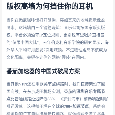
版权高墙为何挡住你的耳机
当你在悉尼咖啡馆打开酷狗，突如其来的地域提示像盆
冷水。这堵墙由三个钢筋浇筑：音乐公司按国家贩卖版
权，平台必须遵守IP定位规则，更别说有些唱片直接签
约"仅限中国大陆"。去年伯克利音乐学院的研究显示，海
外华人平均每月触发7次地域锁。不过物理距离不该成为
文化隔离，关键在让你的网络"假装"在国内。
番茄加速器的中国式破局方案
当其他VPN还在用欧美节点绕路时，我们直接架设了回
国专线。在东京成田机场实测，番茄的
深圳音乐专属节
点
比普通线路延迟降低83%，《罗刹海市》前奏响起时咖
啡还没凉。这得益于埋在全球的
700+加速节点
，系统会
检测你的位置自动推荐最快链路，就像给网络装了北斗