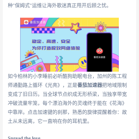
种"保姆式"运维让海外歌迷真正甩开后顾之忧。
如今柏林的小李睡前必听酷狗助眠电台，加州的陈工程
师通勤路上循环《光亮》，正是
番茄加速器
把地域限制
变成了旧日历。当全球节点织成无形桥梁，当独享带宽
冲破流量牢笼，每个漂泊海外的灵魂终于能在《花海》
中靠岸。点击加速键的刹那，熟悉的旋律提醒着你：故
土从未远离，它一直响在你的耳机里。
Spread the love