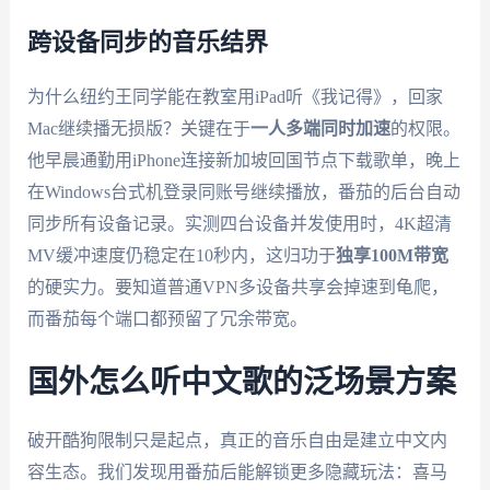
跨设备同步的音乐结界
为什么纽约王同学能在教室用iPad听《我记得》，回家
Mac继续播无损版？关键在于
一人多端同时加速
的权限。
他早晨通勤用iPhone连接新加坡回国节点下载歌单，晚上
在Windows台式机登录同账号继续播放，番茄的后台自动
同步所有设备记录。实测四台设备并发使用时，4K超清
MV缓冲速度仍稳定在10秒内，这归功于
独享100M带宽
的硬实力。要知道普通VPN多设备共享会掉速到龟爬，
而番茄每个端口都预留了冗余带宽。
国外怎么听中文歌的泛场景方案
破开酷狗限制只是起点，真正的音乐自由是建立中文内
容生态。我们发现用番茄后能解锁更多隐藏玩法：喜马