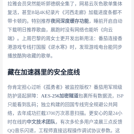
拉雅会员突然能听郭德纲全集了，网易云灰色歌单集体
复活，甚至B站4K纪录片《河西走廊》加载进度条都不
带卡顿的。特别推荐
夜间深度缓存功能
，睡前开启自动
下载明日推荐歌曲，晨跑时没有网络也能听《向云
端》。上周巴黎的周女士更开发出新用法：番茄连接香
港游戏专线打国服《逆水寒》时，发现游戏电台能同步
播放酷狗收藏的歌单。
藏在加速器里的安全底线
你肯定担心过听《孤勇者》被监控版权？番茄用军规级
防护竖起屏障：
AES-256加密隧道
包裹所有数据流，ISP
只能看到乱码；独立构建的回国专线完全规避公共网
络，去年成功拦截3700万次恶意扫描。更安心的是24小
时在线的
中文技术团队
，有次多伦多用户凌晨三点反馈
QQ音乐闪退，工程师直接远程操作调试协议参数。这