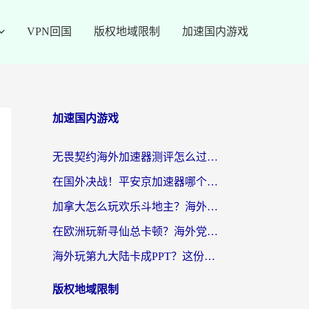
VPN回国
版权地域限制
加速国内游戏
加速国内游戏
无畏契约海外加速器测评怎么过？海外玩家亲测实用指南（附小众技巧）
在国外决战！平安京加速器哪个好用一点？老玩家亲测番茄加速器全解析
加拿大怎么玩欢乐斗地主？海外党国服游戏加速终极指南（附绝地求生未来之役300英雄实测）
在欧洲玩新寻仙总卡顿？海外党必看的国服游戏加速全攻略
海外玩第九大陆卡成PPT？这份网络加速指南帮你丝滑上分
版权地域限制