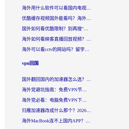
海外用什么软件可以看国内电视？留学生亲测有效的追剧自由指南
优酷缓存视频国外能看吗？海外党追剧看片的终极解决方案来了
国外如何看优酷限制？别再搜“在日本哪个软件可以看中国电视剧”，这篇教你搞定
海外如何看映客直播回放视频？这份攻略帮你搞定（附腾讯优酷观看技巧）
海外可以看cctv的网站吗？留学生亲测有效的回国追剧方案
vpn回国
国外翻回国内的加速器怎么选？海外党亲测实用指南，告别地域限制
海外党避坑指南：免费VPN节点真的靠谱吗？教你选对回国加速器无缝访问国内资源
海外党必看：电脑免费VPN下载指南+回国加速器选择全攻略，告别地区限制
归雁加速器改成什么那个？2026海外党回国加速全攻略：告别地区限制，轻松刷剧玩游戏
海外MacBook连不上国内APP？选对回国VPN，告别地区限制的烦恼