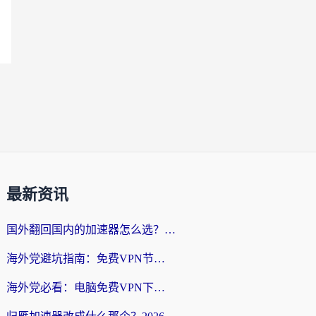
最新资讯
国外翻回国内的加速器怎么选？海外党亲测实用指南，告别地域限制
海外党避坑指南：免费VPN节点真的靠谱吗？教你选对回国加速器无缝访问国内资源
海外党必看：电脑免费VPN下载指南+回国加速器选择全攻略，告别地区限制