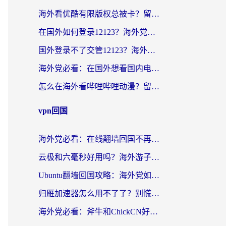
海外看优酷有限版权总被卡？留学生亲测有效的回国加速器选择指南
在国外如何登录12123？海外党必备的回国加速实用指南
国外登录不了交管12123？海外华人亲测有效的回国加速器选择指南
海外党必看：在国外想看国内电视剧用什么软件？3步解决地域限制
怎么在海外看哔哩哔哩动漫？留学生亲测有效的回国加速方案
vpn回国
海外党必看：在线翻墙回国不再难！教你选对加速器无缝刷国内资源
云极和六毫秒好用吗？海外游子解锁国内资源的真实答案
Ubuntu翻墙回国攻略：海外党如何选对加速器，无缝刷国内剧玩游戏？
归雁加速器怎么用不了了？别慌，这篇指南教你如何丝滑“回家”
海外党必看：斧牛和ChickCN好用吗？3款热门加速器实测+番茄加速器深度体验