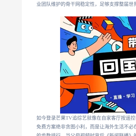
业团队维护的骨干网稳定性，足够支撑整届世
如今登录芒果TV追综艺就像在自家客厅按遥控
免费方案绝非贪图小利，而是让海外生活不必
的步数排行，当父母视频时背后《新闻联播》