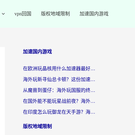
vpn回国
版权地域限制
加速国内游戏
加速国内游戏
在欧洲玩晶核用什么加速器最好呢？一个老玩家的真心话
海外玩新寻仙总卡顿？这份加速器选择指南让你秒回国服流畅体验
从魔兽到蛋仔：海外玩国服的终极加速指南，找到你的专属高速通道
在国外能不能玩星战前夜？海外党国服游戏不卡顿的秘密武器在这里
在印度怎么玩御龙在天手游？海外党畅玩国服的终极生存指南
版权地域限制