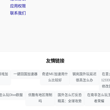
应用权限
联系我们
友情链接
游戏加
一键回国加速器
奇迹MU加速用什
钢岚国外玩延迟
在意
么比较好
很高怎么办
123
修改
怎么玩Dive欧服
优酷有地区限制
国外怎么打反恐
在南非怎么玩
吗
精英：全球攻势
者荣耀