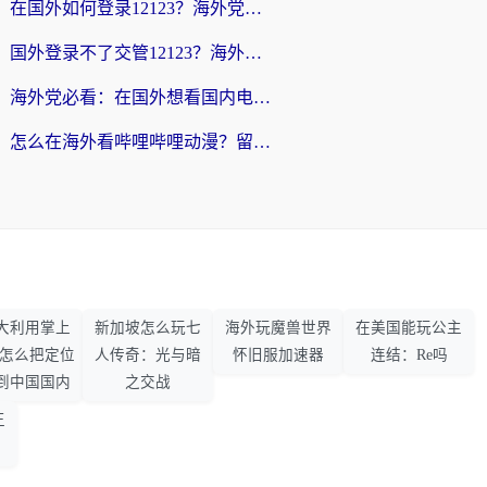
在国外如何登录12123？海外党必备的回国加速实用指南
国外登录不了交管12123？海外华人亲测有效的回国加速器选择指南
海外党必看：在国外想看国内电视剧用什么软件？3步解决地域限制
怎么在海外看哔哩哔哩动漫？留学生亲测有效的回国加速方案
大利用掌上
新加坡怎么玩七
海外玩魔兽世界
在美国能玩公主
33怎么把定位
人传奇：光与暗
怀旧服加速器
连结：Re吗
到中国国内
之交战
王