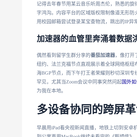
记得去年春节用某云音乐听周杰伦，熟悉的旋
字鸿沟。内容平台的区域版权限制像道无形防火
用校园邮箱尝试登录某宝查物流，跳出的IP异
加速器的血管里奔涌着数据
偶然看到留学生群分享的
番茄加速器
，像打开
纽约、法兰克福节点直观展示着全球网络枢纽
海BGP节点，而下午打王者荣耀则秒切深圳专
罕见，尤其当Zoom会议中同事突然问起
国外如
为我在本地。
多设备协同的跨屏革
早晨用iPad看央视新闻直播，地铁上切到安卓
到公寓再用MacBook继续未看完的《甄嬛