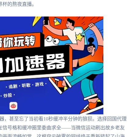
界杯的熬夜直播。
器，甚至忘了当初看10秒缓冲半分钟的狼狈。选择回国代理
在信号格和缓冲圈里委曲求全——当微信运动刷出故乡老友
的画面流畅如常，这根穿云破雾的网线终于重新链起了山海