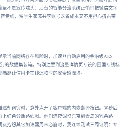
流量不是宣传噱头：后台的智能分流系统正悄悄把微信文字
M影音专线，留学生家庭共享账号既省成本又不用担心挤占带
示当前网络存在风险时，加速器自动启用的金融级AES-
级别的数据集装箱。特别注意到流量详情页专设的回国专线标
理隔离让信用卡在线还款时的安全感骤增。
描述却词穷时，意外点开了客户端的内嵌翻译按钮。30秒后
画上红色诊断路线图。他们连夜调整东京到青岛的冗余路
朋友抱怨其它加速器周末必崩时，我连续测试三周证明：专