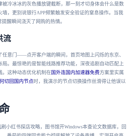
律被冷冰冰的灰色播放键截断，那一刻才切身体会什么是数
墙，更别说银行APP频繁触发安全验证的窒息操作。当我
常提醒瞬间浇灭了网购的热情。
洪流
了任意门——点开客户端的瞬间，首页地图上闪烁的东京、
布局。最惊艳的是智能线路推荐功能，深夜追剧自动匹配上
线。这种动态优化机制在
国外连国内加速器免费
方案里实属
何切回国内节点
时，我演示的节点切换操作丝滑得让他误以
命
机刷小红书探店攻略，图书馆开Windows本查论文数据库，回
传》——番茄的四端同步能力彻底解放了设备束缚。实测开启高