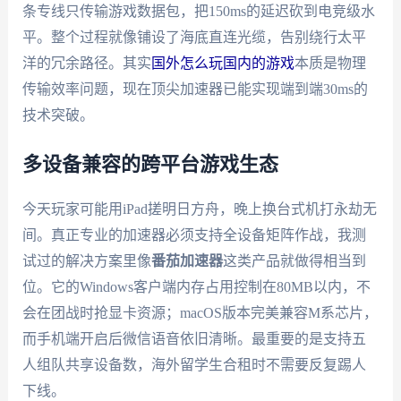
条专线只传输游戏数据包，把150ms的延迟砍到电竞级水
平。整个过程就像铺设了海底直连光缆，告别绕行太平
洋的冗余路径。其实
国外怎么玩国内的游戏
本质是物理
传输效率问题，现在顶尖加速器已能实现端到端30ms的
技术突破。
多设备兼容的跨平台游戏生态
今天玩家可能用iPad搓明日方舟，晚上换台式机打永劫无
间。真正专业的加速器必须支持全设备矩阵作战，我测
试过的解决方案里像
番茄加速器
这类产品就做得相当到
位。它的Windows客户端内存占用控制在80MB以内，不
会在团战时抢显卡资源；macOS版本完美兼容M系芯片，
而手机端开启后微信语音依旧清晰。最重要的是支持五
人组队共享设备数，海外留学生合租时不需要反复踢人
下线。