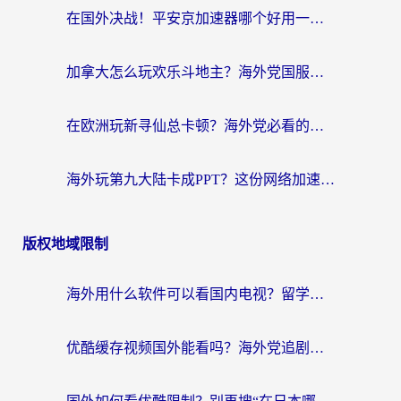
在国外决战！平安京加速器哪个好用一点？老玩家亲测番茄加速器全解析
加拿大怎么玩欢乐斗地主？海外党国服游戏加速终极指南（附绝地求生未来之役300英雄实测）
在欧洲玩新寻仙总卡顿？海外党必看的国服游戏加速全攻略
海外玩第九大陆卡成PPT？这份网络加速指南帮你丝滑上分
版权地域限制
海外用什么软件可以看国内电视？留学生亲测有效的追剧自由指南
优酷缓存视频国外能看吗？海外党追剧看片的终极解决方案来了