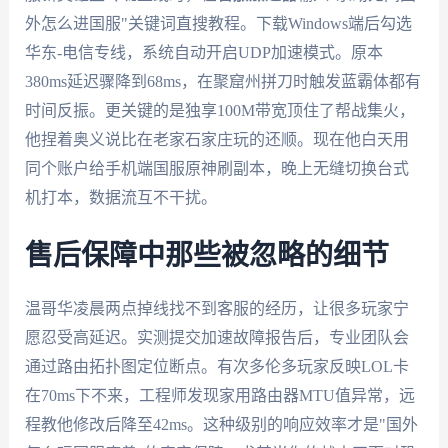
外怎么进国服"关键词直搜教程。下载Windows端后勾选
华东-电信专线，系统自动开启UDP加速模式。原本
380ms延迟骤降到68ms，在聚窟州拼刀时触发蓝霸体都有
时间反振。更关键的是独享100M带宽顶住了帮战集火，
他捏着奥义说比在老家石家庄玩的还顺。现在他白天用
同个账户给手机端国服原神刷副本，晚上无缝切换台式
机打本，数据流互不干扰。
售后保障中那些被忽略的细节
温哥华凌晨两点掉线找不到客服的经历，让很多玩家宁
愿忍受高延迟。实测提交加速故障报告后，专业团队会
通过路由拓扑图定位断点。有次多伦多玩家反映LOL卡
在70ms下不来，工程师发现家用路由器MTU值异常，远
程教他修改后降至42ms。这种级别的响应效率才是"国外