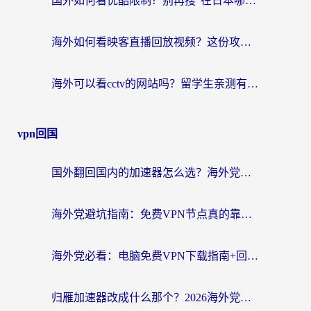
国外如何看优酷限制？别再搜“在日本哪个软件可以看中国电视剧”，这篇教你搞定
海外如何看映客直播回放视频？这份攻略帮你搞定（附腾讯优酷观看技巧）
海外可以看cctv的网站吗？留学生亲测有效的回国追剧方案
vpn回国
国外翻回国内的加速器怎么选？海外党亲测实用指南，告别地域限制
海外党避坑指南：免费VPN节点真的靠谱吗？教你选对回国加速器无缝访问国内资源
海外党必看：电脑免费VPN下载指南+回国加速器选择全攻略，告别地区限制
归雁加速器改成什么那个？2026海外党回国加速全攻略：告别地区限制，轻松刷剧玩游戏