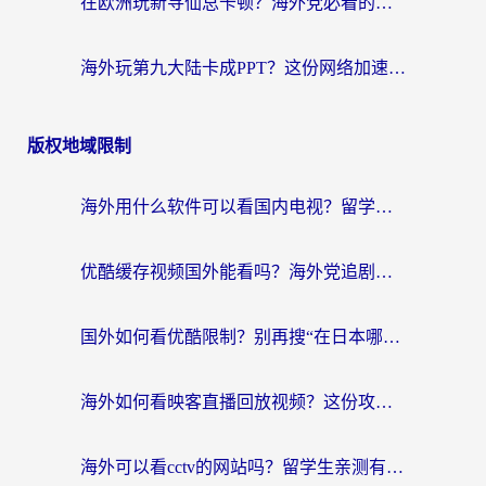
在欧洲玩新寻仙总卡顿？海外党必看的国服游戏加速全攻略
海外玩第九大陆卡成PPT？这份网络加速指南帮你丝滑上分
版权地域限制
海外用什么软件可以看国内电视？留学生亲测有效的追剧自由指南
优酷缓存视频国外能看吗？海外党追剧看片的终极解决方案来了
国外如何看优酷限制？别再搜“在日本哪个软件可以看中国电视剧”，这篇教你搞定
海外如何看映客直播回放视频？这份攻略帮你搞定（附腾讯优酷观看技巧）
海外可以看cctv的网站吗？留学生亲测有效的回国追剧方案