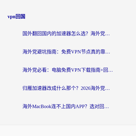
vpn回国
国外翻回国内的加速器怎么选？海外党亲测实用指南，告别地域限制
海外党避坑指南：免费VPN节点真的靠谱吗？教你选对回国加速器无缝访问国内资源
海外党必看：电脑免费VPN下载指南+回国加速器选择全攻略，告别地区限制
归雁加速器改成什么那个？2026海外党回国加速全攻略：告别地区限制，轻松刷剧玩游戏
海外MacBook连不上国内APP？选对回国VPN，告别地区限制的烦恼