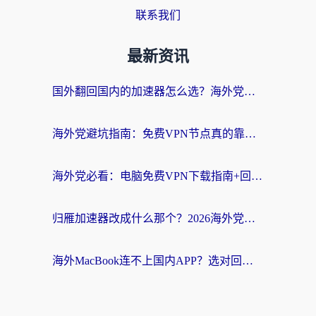
联系我们
最新资讯
国外翻回国内的加速器怎么选？海外党亲测实用指南，告别地域限制
海外党避坑指南：免费VPN节点真的靠谱吗？教你选对回国加速器无缝访问国内资源
海外党必看：电脑免费VPN下载指南+回国加速器选择全攻略，告别地区限制
归雁加速器改成什么那个？2026海外党回国加速全攻略：告别地区限制，轻松刷剧玩游戏
海外MacBook连不上国内APP？选对回国VPN，告别地区限制的烦恼