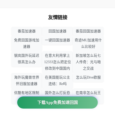
友情链接
番茄加速器
回国加速器
番茄回国加速器
免费回国游戏加
一键回国加速器
奇迹MU加速用什
速器
么比较好
钢岚国外玩延迟
在意大利用掌上
新加坡怎么玩七
很高怎么办
12333怎么把定位
人传奇：光与暗
修改到中国国内
之交战
海外玩魔兽世界
在美国能玩公主
怎么玩Dive欧服
怀旧服加速器
连结：Re吗
优酷有地区限制
国外怎么打反恐
在南非怎么玩王
吗
精英：全球攻势
者荣耀
下载App免费加速回国