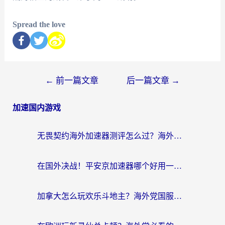
Spread the love
←
前一篇文章
后一篇文章
→
加速国内游戏
无畏契约海外加速器测评怎么过？海外玩家亲测实用指南（附小众技巧）
在国外决战！平安京加速器哪个好用一点？老玩家亲测番茄加速器全解析
加拿大怎么玩欢乐斗地主？海外党国服游戏加速终极指南（附绝地求生未来之役300英雄实测）