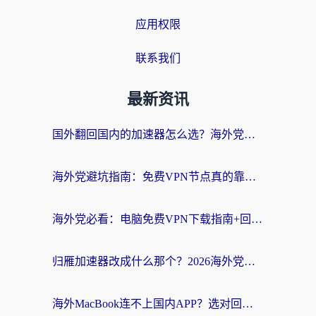
应用权限
联系我们
最新资讯
国外翻回国内的加速器怎么选？海外党亲测实用指南，告别地域限制
海外党避坑指南：免费VPN节点真的靠谱吗？教你选对回国加速器无缝访问国内资源
海外党必看：电脑免费VPN下载指南+回国加速器选择全攻略，告别地区限制
归雁加速器改成什么那个？2026海外党回国加速全攻略：告别地区限制，轻松刷剧玩游戏
海外MacBook连不上国内APP？选对回国VPN，告别地区限制的烦恼