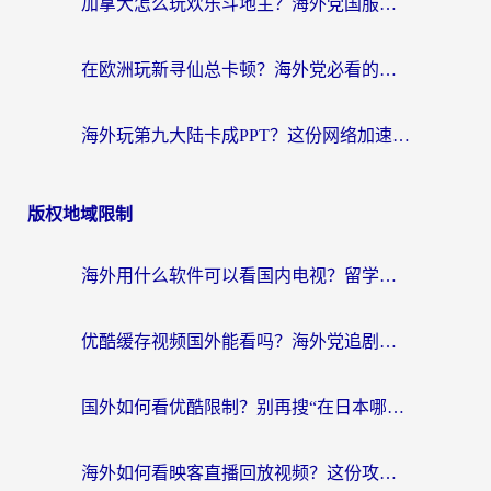
加拿大怎么玩欢乐斗地主？海外党国服游戏加速终极指南（附绝地求生未来之役300英雄实测）
在欧洲玩新寻仙总卡顿？海外党必看的国服游戏加速全攻略
海外玩第九大陆卡成PPT？这份网络加速指南帮你丝滑上分
版权地域限制
海外用什么软件可以看国内电视？留学生亲测有效的追剧自由指南
优酷缓存视频国外能看吗？海外党追剧看片的终极解决方案来了
国外如何看优酷限制？别再搜“在日本哪个软件可以看中国电视剧”，这篇教你搞定
海外如何看映客直播回放视频？这份攻略帮你搞定（附腾讯优酷观看技巧）