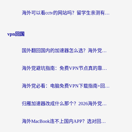
海外可以看cctv的网站吗？留学生亲测有效的回国追剧方案
vpn回国
国外翻回国内的加速器怎么选？海外党亲测实用指南，告别地域限制
海外党避坑指南：免费VPN节点真的靠谱吗？教你选对回国加速器无缝访问国内资源
海外党必看：电脑免费VPN下载指南+回国加速器选择全攻略，告别地区限制
归雁加速器改成什么那个？2026海外党回国加速全攻略：告别地区限制，轻松刷剧玩游戏
海外MacBook连不上国内APP？选对回国VPN，告别地区限制的烦恼