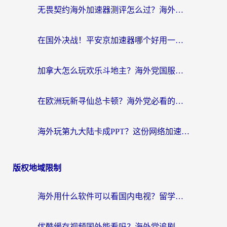
无畏契约海外加速器测评怎么过？海外玩家亲测实用指南（附小众技巧）
在国外决战！平安京加速器哪个好用一点？老玩家亲测番茄加速器全解析
加拿大怎么玩欢乐斗地主？海外党国服游戏加速终极指南（附绝地求生未来之役300英雄实测）
在欧洲玩新寻仙总卡顿？海外党必看的国服游戏加速全攻略
海外玩第九大陆卡成PPT？这份网络加速指南帮你丝滑上分
版权地域限制
海外用什么软件可以看国内电视？留学生亲测有效的追剧自由指南
优酷缓存视频国外能看吗？海外党追剧看片的终极解决方案来了