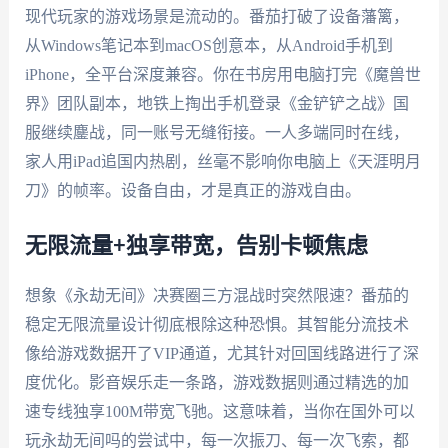
现代玩家的游戏场景是流动的。番茄打破了设备藩篱，
从Windows笔记本到macOS创意本，从Android手机到
iPhone，全平台深度兼容。你在书房用电脑打完《魔兽世
界》团队副本，地铁上掏出手机登录《金铲铲之战》国
服继续鏖战，同一账号无缝衔接。一人多端同时在线，
家人用iPad追国内热剧，丝毫不影响你电脑上《天涯明月
刀》的帧率。设备自由，才是真正的游戏自由。
无限流量+独享带宽，告别卡顿焦虑
想象《永劫无间》决赛圈三方混战时突然限速？番茄的
稳定无限流量设计彻底根除这种恐惧。其智能分流技术
像给游戏数据开了VIP通道，尤其针对回国线路进行了深
度优化。影音娱乐走一条路，游戏数据则通过精选的加
速专线独享100M带宽飞驰。这意味着，当你在国外可以
玩永劫无间吗的尝试中，每一次振刀、每一次飞索，都