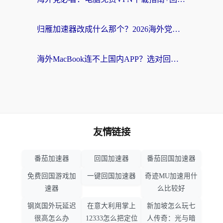
归雁加速器改成什么那个？2026海外党回国加速全攻略：告别地区限制，轻松刷剧玩游戏
海外MacBook连不上国内APP？选对回国VPN，告别地区限制的烦恼
友情链接
番茄加速器
回国加速器
番茄回国加速器
免费回国游戏加
一键回国加速器
奇迹MU加速用什
速器
么比较好
钢岚国外玩延迟
在意大利用掌上
新加坡怎么玩七
很高怎么办
12333怎么把定位
人传奇：光与暗