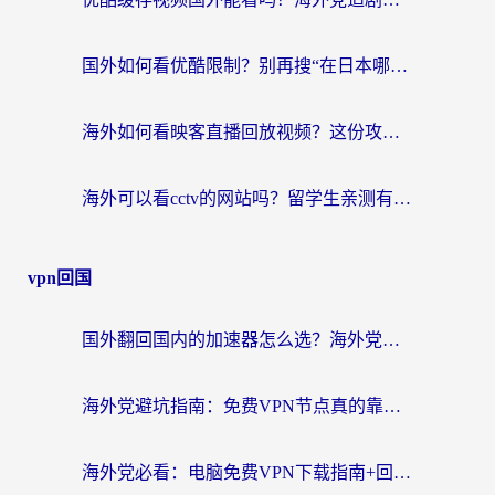
国外如何看优酷限制？别再搜“在日本哪个软件可以看中国电视剧”，这篇教你搞定
海外如何看映客直播回放视频？这份攻略帮你搞定（附腾讯优酷观看技巧）
海外可以看cctv的网站吗？留学生亲测有效的回国追剧方案
vpn回国
国外翻回国内的加速器怎么选？海外党亲测实用指南，告别地域限制
海外党避坑指南：免费VPN节点真的靠谱吗？教你选对回国加速器无缝访问国内资源
海外党必看：电脑免费VPN下载指南+回国加速器选择全攻略，告别地区限制