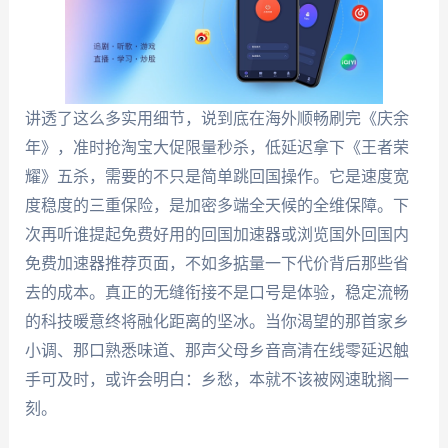
讲透了这么多实用细节，说到底在海外顺畅刷完《庆余
年》，准时抢淘宝大促限量秒杀，低延迟拿下《王者荣
耀》五杀，需要的不只是简单跳回国操作。它是速度宽
度稳度的三重保险，是加密多端全天候的全维保障。下
次再听谁提起免费好用的回国加速器或浏览国外回国内
免费加速器推荐页面，不如多掂量一下代价背后那些省
去的成本。真正的无缝衔接不是口号是体验，稳定流畅
的科技暖意终将融化距离的坚冰。当你渴望的那首家乡
小调、那口熟悉味道、那声父母乡音高清在线零延迟触
手可及时，或许会明白：乡愁，本就不该被网速耽搁一
刻。