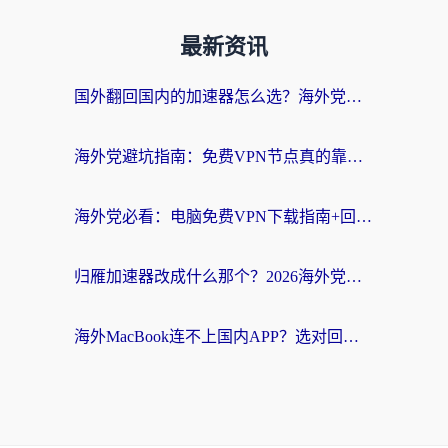
最新资讯
国外翻回国内的加速器怎么选？海外党亲测实用指南，告别地域限制
海外党避坑指南：免费VPN节点真的靠谱吗？教你选对回国加速器无缝访问国内资源
海外党必看：电脑免费VPN下载指南+回国加速器选择全攻略，告别地区限制
归雁加速器改成什么那个？2026海外党回国加速全攻略：告别地区限制，轻松刷剧玩游戏
海外MacBook连不上国内APP？选对回国VPN，告别地区限制的烦恼