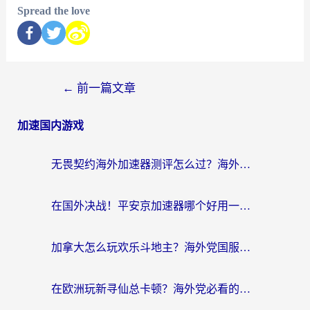
Spread the love
←
前一篇文章
加速国内游戏
无畏契约海外加速器测评怎么过？海外玩家亲测实用指南（附小众技巧）
在国外决战！平安京加速器哪个好用一点？老玩家亲测番茄加速器全解析
加拿大怎么玩欢乐斗地主？海外党国服游戏加速终极指南（附绝地求生未来之役300英雄实测）
在欧洲玩新寻仙总卡顿？海外党必看的国服游戏加速全攻略