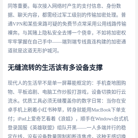
同等重要。每次接入网络时产生的支付信息、身份数
据、聊天内容，都需经过军工级别的传输加密处理。普
通VPN和某些来路可疑的免费节点常采用公用线路传输
裸奔。与其赌上隐私安全去博一个侥幸，不如将加密权
牢牢掌握在自己手中——端到端专线直连构建的加密通
道就是这道无形护城河。
无缝流转的生活该有多设备支撑
现代人的生活早不是单一屏幕能框定的：手机查地图购
物、平板追剧、电脑工作炒股打游戏，设备切换如行云
流水。优质工具必须无缝覆盖你的数字日常：当你在安
卓手机上刷着小红书种草，转身就能用MacBook下单支
付；iPad上爱奇艺看着《浪姐》，顺手在Windows台式机
登录国服《英雄联盟》组队开黑——一人多端并行的稳
定在线，没有设备数量限制和断连焦虑，这种无感切换