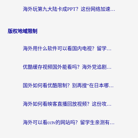
海外玩第九大陆卡成PPT？这份网络加速指南帮你丝滑上分
版权地域限制
海外用什么软件可以看国内电视？留学生亲测有效的追剧自由指南
优酷缓存视频国外能看吗？海外党追剧看片的终极解决方案来了
国外如何看优酷限制？别再搜“在日本哪个软件可以看中国电视剧”，这篇教你搞定
海外如何看映客直播回放视频？这份攻略帮你搞定（附腾讯优酷观看技巧）
海外可以看cctv的网站吗？留学生亲测有效的回国追剧方案