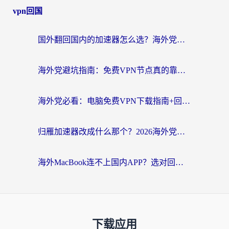
vpn回国
国外翻回国内的加速器怎么选？海外党亲测实用指南，告别地域限制
海外党避坑指南：免费VPN节点真的靠谱吗？教你选对回国加速器无缝访问国内资源
海外党必看：电脑免费VPN下载指南+回国加速器选择全攻略，告别地区限制
归雁加速器改成什么那个？2026海外党回国加速全攻略：告别地区限制，轻松刷剧玩游戏
海外MacBook连不上国内APP？选对回国VPN，告别地区限制的烦恼
下载应用