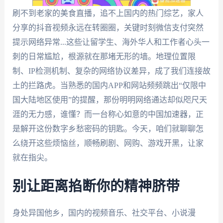
刷不到老家的美食直播，追不上国内的热门综艺，家人
分享的抖音视频永远在转圈圈，关键时刻微信支付突然
提示网络异常...这些让留学生、海外华人和工作者心头一
刺的日常尴尬，根源就在那堵无形的墙。地理位置限
制、IP检测机制、复杂的网络协议差异，成了我们连接故
土的拦路虎。当熟悉的国内APP和网站频频跳出“仅限中
国大陆地区使用”的提醒，那份明明网络通达却似咫尺天
涯的无力感，谁懂？而一台称心如意的中国加速器，正
是解开这份数字乡愁密码的钥匙。今天，咱们就聊聊怎
么绕开这些烦恼丝，顺畅刷剧、网购、游戏开黑，让家
就在指尖。
别让距离掐断你的精神脐带
身处异国他乡，国内的视频音乐、社交平台、小说漫