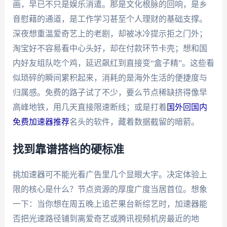
画，早已不只是娱乐消遣。那是文化根脉的回响，是乡
音慰藉的通道，是工作学习甚至个人理财的基础支撑。
深夜想重温爱奇艺上的老剧，却被冰冷提示拒之门外；
淘宝好不容易看中心头好，却在付款环节卡壳；想和国
内好友组队吃个鸡，延迟飙红到直接变“盒子精”。这些看
似琐碎的瞬间累积起来，消耗的是海外生活的便捷度与
归属感。免费的路子试了不少，要么节点稀缺挤得像早
高峰地铁，用几天直接限速断线；或是打着
国外回国内
免费加速器推荐
名头的软件，藏着数据截留的暗箭。
找到靠谱搭档的硬标准
挑加速器可不能光看广告里几个显眼大字。决定体验上
限的核心是什么？节点资源的厚度广度当居首位。想象
一下：当你想在周五晚上追芒果台新综艺时，加速器能
否把光速路径铺到离爱奇艺或腾讯视频机房最近的地