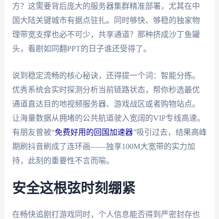
方？这需要背后庞大的服务器集群精准部署，尤其在中
国大陆关键城市有据点驻扎。同时够快、够稳的独家物
理带宽支撑也必不可少，共享通道？那种挤成沙丁鱼罐
头，看剧如同翻PPT的日子谁还受得了。
说到稳定流畅的核心秘诀，还得提一个词：智能分拣。
优秀系统会实时探测分析当前链路状态，帮你秒选最优
通道直达目的地视频服务器、游戏战区或者购物站点。
让海量数据从拥堵的公共航道驶入宽阔的VIP专线高速。
有朋友曾被“
免费好用的回国加速器
”吸引过去，结果高峰
期刷抖音刷成了连环画——独享100M大宽带的实力加
持，此刻的重要性不言而喻。
安全这根弦时刻绷紧
在畅快追剧打游戏同时，个人信息能否得到严密封存也