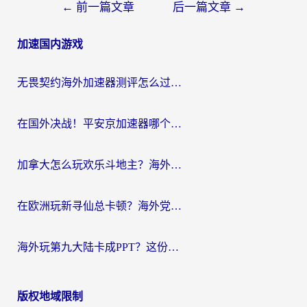
文
←
前一篇文章
后一篇文章
→
章
加速国内游戏
导
航
无畏契约海外加速器测评怎么过？海外玩家亲测实用指南（附小众技巧）
在国外决战！平安京加速器哪个好用一点？老玩家亲测番茄加速器全解析
加拿大怎么玩欢乐斗地主？海外党国服游戏加速终极指南（附绝地求生未来之役300英雄实测）
在欧洲玩新寻仙总卡顿？海外党必看的国服游戏加速全攻略
海外玩第九大陆卡成PPT？这份网络加速指南帮你丝滑上分
版权地域限制