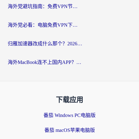
海外党避坑指南：免费VPN节点真的靠谱吗？教你选对回国加速器无缝访问国内资源
海外党必看：电脑免费VPN下载指南+回国加速器选择全攻略，告别地区限制
归雁加速器改成什么那个？2026海外党回国加速全攻略：告别地区限制，轻松刷剧玩游戏
海外MacBook连不上国内APP？选对回国VPN，告别地区限制的烦恼
下载应用
番茄 Windows PC电脑版
番茄 macOS苹果电脑版