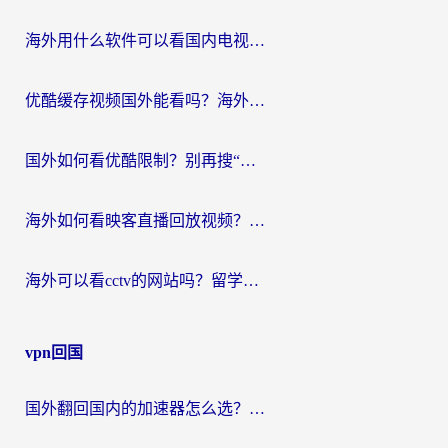
海外用什么软件可以看国内电视？留学生亲测有效的追剧自由指南
优酷缓存视频国外能看吗？海外党追剧看片的终极解决方案来了
国外如何看优酷限制？别再搜“在日本哪个软件可以看中国电视剧”，这篇教你搞定
海外如何看映客直播回放视频？这份攻略帮你搞定（附腾讯优酷观看技巧）
海外可以看cctv的网站吗？留学生亲测有效的回国追剧方案
vpn回国
国外翻回国内的加速器怎么选？海外党亲测实用指南，告别地域限制