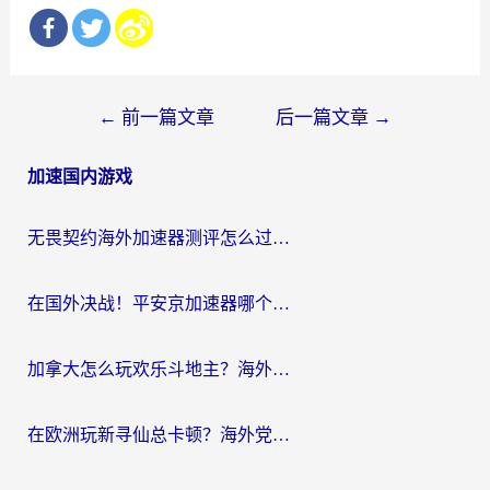
文
←
前一篇文章
后一篇文章
→
章
加速国内游戏
导
航
无畏契约海外加速器测评怎么过？海外玩家亲测实用指南（附小众技巧）
在国外决战！平安京加速器哪个好用一点？老玩家亲测番茄加速器全解析
加拿大怎么玩欢乐斗地主？海外党国服游戏加速终极指南（附绝地求生未来之役300英雄实测）
在欧洲玩新寻仙总卡顿？海外党必看的国服游戏加速全攻略