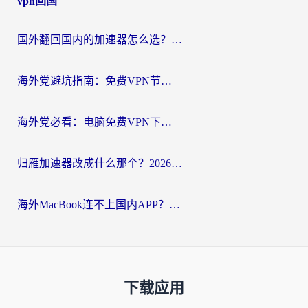
vpn回国
国外翻回国内的加速器怎么选？海外党亲测实用指南，告别地域限制
海外党避坑指南：免费VPN节点真的靠谱吗？教你选对回国加速器无缝访问国内资源
海外党必看：电脑免费VPN下载指南+回国加速器选择全攻略，告别地区限制
归雁加速器改成什么那个？2026海外党回国加速全攻略：告别地区限制，轻松刷剧玩游戏
海外MacBook连不上国内APP？选对回国VPN，告别地区限制的烦恼
下载应用