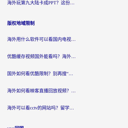
海外玩第九大陆卡成PPT？这份网络加速指南帮你丝滑上分
版权地域限制
海外用什么软件可以看国内电视？留学生亲测有效的追剧自由指南
优酷缓存视频国外能看吗？海外党追剧看片的终极解决方案来了
国外如何看优酷限制？别再搜“在日本哪个软件可以看中国电视剧”，这篇教你搞定
海外如何看映客直播回放视频？这份攻略帮你搞定（附腾讯优酷观看技巧）
海外可以看cctv的网站吗？留学生亲测有效的回国追剧方案