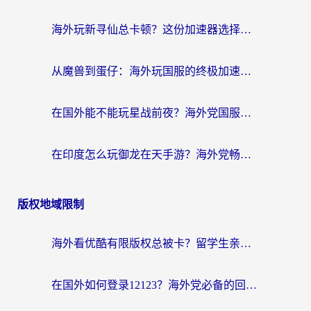
海外玩新寻仙总卡顿？这份加速器选择指南让你秒回国服流畅体验
从魔兽到蛋仔：海外玩国服的终极加速指南，找到你的专属高速通道
在国外能不能玩星战前夜？海外党国服游戏不卡顿的秘密武器在这里
在印度怎么玩御龙在天手游？海外党畅玩国服的终极生存指南
版权地域限制
海外看优酷有限版权总被卡？留学生亲测有效的回国加速器选择指南
在国外如何登录12123？海外党必备的回国加速实用指南