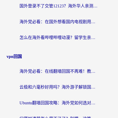
国外登录不了交管12123？海外华人亲测有效的回国加速器选择指南
海外党必看：在国外想看国内电视剧用什么软件？3步解决地域限制
怎么在海外看哔哩哔哩动漫？留学生亲测有效的回国加速方案
vpn回国
海外党必看：在线翻墙回国不再难！教你选对加速器无缝刷国内资源
云极和六毫秒好用吗？海外游子解锁国内资源的真实答案
Ubuntu翻墙回国攻略：海外党如何选对加速器，无缝刷国内剧玩游戏？