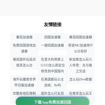
友情链接
番茄加速器
回国加速器
番茄回国加速器
免费回国游戏加
一键回国加速器
奇迹MU加速用什
速器
么比较好
钢岚国外玩延迟
在意大利用掌上
新加坡怎么玩七
很高怎么办
12333怎么把定位
人传奇：光与暗
修改到中国国内
之交战
海外玩魔兽世界
在美国能玩公主
怎么玩Dive欧服
怀旧服加速器
连结：Re吗
优酷有地区限制
国外怎么打反恐
在南非怎么玩王
吗
精英：全球攻势
者荣耀
下载App免费加速回国