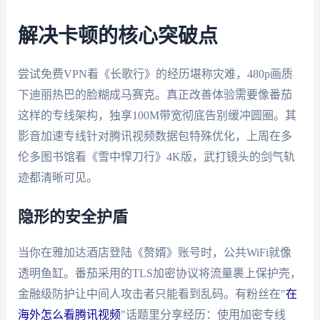
解决卡顿的核心突破点
尝试免费VPN看《长歌行》的经历堪称灾难，480p画质
下迪丽热巴的脸糊成马赛克。真正改善体验需要像番茄
这样的专线架构，独享100M带宽彻底告别缓冲圆圈。其
影音加速专线针对腾讯视频数据包特殊优化，上周在多
伦多图书馆看《雪中悍刀行》4K版，武打镜头的剑气轨
迹都清晰可见。
隐形的安全护盾
当你在雅加达酒店登陆《赘婿》账号时，公共WiFi就像
透明鱼缸。番茄采用的TLS加密协议将流量裹上保护壳，
金融级防护让中间人攻击者只能看到乱码。有粉丝在"
在
海外怎么看腾讯视频
"话题里分享经历：使用加密专线