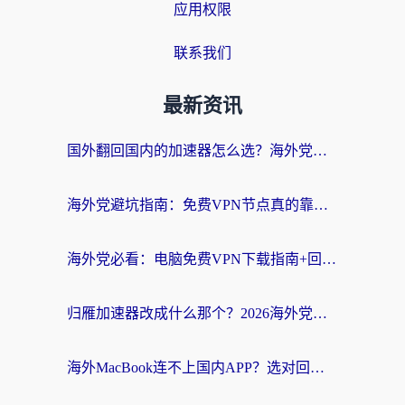
应用权限
联系我们
最新资讯
国外翻回国内的加速器怎么选？海外党亲测实用指南，告别地域限制
海外党避坑指南：免费VPN节点真的靠谱吗？教你选对回国加速器无缝访问国内资源
海外党必看：电脑免费VPN下载指南+回国加速器选择全攻略，告别地区限制
归雁加速器改成什么那个？2026海外党回国加速全攻略：告别地区限制，轻松刷剧玩游戏
海外MacBook连不上国内APP？选对回国VPN，告别地区限制的烦恼