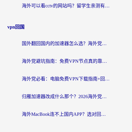
海外可以看cctv的网站吗？留学生亲测有效的回国追剧方案
vpn回国
国外翻回国内的加速器怎么选？海外党亲测实用指南，告别地域限制
海外党避坑指南：免费VPN节点真的靠谱吗？教你选对回国加速器无缝访问国内资源
海外党必看：电脑免费VPN下载指南+回国加速器选择全攻略，告别地区限制
归雁加速器改成什么那个？2026海外党回国加速全攻略：告别地区限制，轻松刷剧玩游戏
海外MacBook连不上国内APP？选对回国VPN，告别地区限制的烦恼