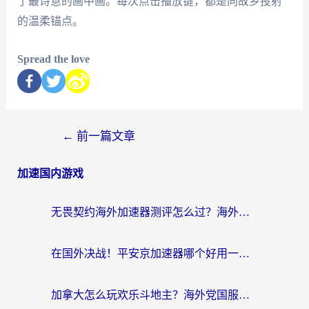
了最诗意的画中画。每次点击播放键，都是向故乡投射
的温柔锚点。
Spread the love
←
前一篇文章
加速国内游戏
无畏契约海外加速器测评怎么过？海外玩家亲测实用指南（附小众技巧）
在国外决战！平安京加速器哪个好用一点？老玩家亲测番茄加速器全解析
加拿大怎么玩欢乐斗地主？海外党国服游戏加速终极指南（附绝地求生未来之役300英雄实测）