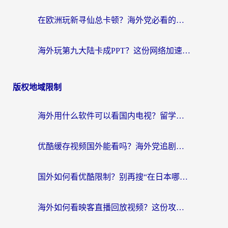
在欧洲玩新寻仙总卡顿？海外党必看的国服游戏加速全攻略
海外玩第九大陆卡成PPT？这份网络加速指南帮你丝滑上分
版权地域限制
海外用什么软件可以看国内电视？留学生亲测有效的追剧自由指南
优酷缓存视频国外能看吗？海外党追剧看片的终极解决方案来了
国外如何看优酷限制？别再搜“在日本哪个软件可以看中国电视剧”，这篇教你搞定
海外如何看映客直播回放视频？这份攻略帮你搞定（附腾讯优酷观看技巧）