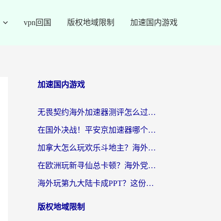
vpn回国
版权地域限制
加速国内游戏
加速国内游戏
无畏契约海外加速器测评怎么过？海外玩家亲测实用指南（附小众技巧）
在国外决战！平安京加速器哪个好用一点？老玩家亲测番茄加速器全解析
加拿大怎么玩欢乐斗地主？海外党国服游戏加速终极指南（附绝地求生未来之役300英雄实测）
在欧洲玩新寻仙总卡顿？海外党必看的国服游戏加速全攻略
海外玩第九大陆卡成PPT？这份网络加速指南帮你丝滑上分
版权地域限制