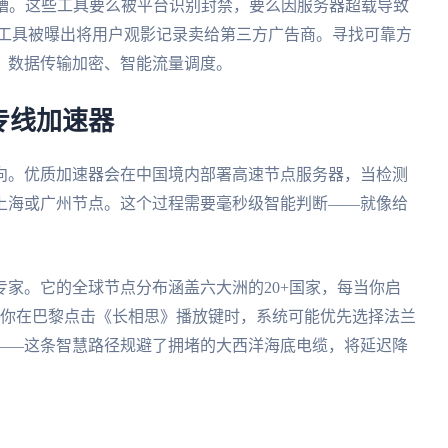
更糟。这些工具要么被平台识别封禁，要么因服务器超载导致
某工具被曝出将用户观影记录卖给第三方广告商。寻找可靠方
、数据传输加密、智能流量调度。
专线加速器
向。优质加速器会在中国境内部署高速节点服务器，当检测
上海或广州节点。这个过程需要毫秒级智能判断——就像给
专家。它的全球节点分布涵盖六大洲的20+国家，每当你启
当你在巴黎点击《长相思》播放键时，系统可能优先选择法兰
——这条智慧路径规避了拥堵的大西洋海底电缆，将延迟降