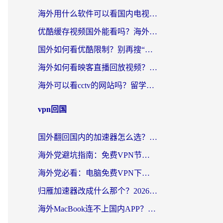
海外用什么软件可以看国内电视？留学生亲测有效的追剧自由指南
优酷缓存视频国外能看吗？海外党追剧看片的终极解决方案来了
国外如何看优酷限制？别再搜“在日本哪个软件可以看中国电视剧”，这篇教你搞定
海外如何看映客直播回放视频？这份攻略帮你搞定（附腾讯优酷观看技巧）
海外可以看cctv的网站吗？留学生亲测有效的回国追剧方案
vpn回国
国外翻回国内的加速器怎么选？海外党亲测实用指南，告别地域限制
海外党避坑指南：免费VPN节点真的靠谱吗？教你选对回国加速器无缝访问国内资源
海外党必看：电脑免费VPN下载指南+回国加速器选择全攻略，告别地区限制
归雁加速器改成什么那个？2026海外党回国加速全攻略：告别地区限制，轻松刷剧玩游戏
海外MacBook连不上国内APP？选对回国VPN，告别地区限制的烦恼