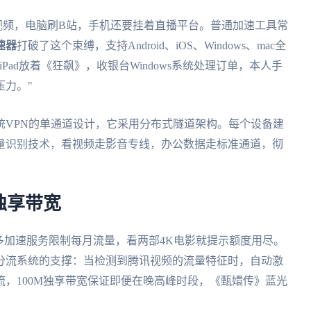
讯视频，电脑刷B站，手机还要挂着直播平台。普通加速工具常
速器
打破了这个束缚，支持Android、iOS、Windows、mac全
ad放着《狂飙》，收银台Windows系统处理订单，本人手
压力。"
统VPN的单通道设计，它采用分布式隧道架构。每个设备建
量识别技术，看视频走影音专线，办公数据走标准通道，彻
独享带宽
多加速服务限制每月流量，看两部4K电影就提示额度用尽。
分流系统的支撑：当检测到腾讯视频的流量特征时，自动激
，100M独享带宽保证即便在晚高峰时段，《甄嬛传》蓝光