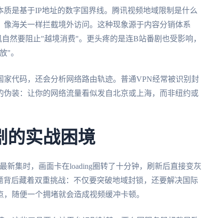
质是基于IP地址的数字国界线。腾讯视频地域限制是什么
，像海关一样拦截境外访问。这种现象源于内容分销体系
腾讯自然要阻止"越境消费"。更头疼的是连B站番剧也受影响，
放"。
国家代码，还会分析网络路由轨迹。普通VPN经常被识别封
的伪装：让你的网络流量看似发自北京或上海，而非纽约或
剧的实战困境
新集时，画面卡在loading圈转了十分钟，刷新后直接变灰
难题背后藏着双重挑战：不仅要突破地域封锁，还要解决国际
点，随便一个拥堵就会造成视频缓冲卡顿。