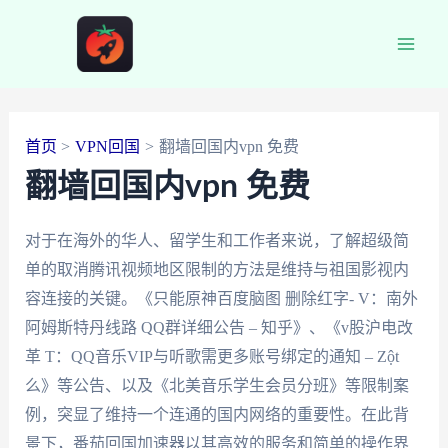
跳
至
Main
内
容
Men
首页
VPN回国
翻墙回国内vpn 免费
翻墙回国内vpn 免费
对于在海外的华人、留学生和工作者来说，了解超级简
单的取消腾讯视频地区限制的方法是维持与祖国影视内
容连接的关键。《只能原神百度脑图 删除红字- V：南外
阿姆斯特丹线路 QQ群详细公告 – 知乎》、《v股沪电改
革 T：QQ音乐VIP与听歌需更多账号绑定的通知 – Zột
么》等公告、以及《北美音乐学生会员分班》等限制案
例，突显了维持一个连通的国内网络的重要性。在此背
景下，番茄回国加速器以其高效的服务和简单的操作界