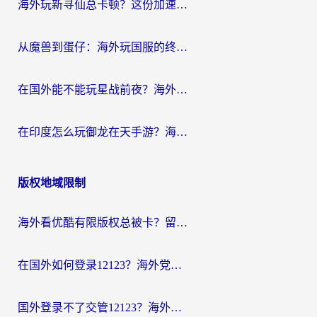
海外玩新寻仙总卡顿？这份加速器选择指南让你秒回国服流畅体验
从魔兽到蛋仔：海外玩国服的终极加速指南，找到你的专属高速通道
在国外能不能玩星战前夜？海外党国服游戏不卡顿的秘密武器在这里
在印度怎么玩御龙在天手游？海外党畅玩国服的终极生存指南
版权地域限制
海外看优酷有限版权总被卡？留学生亲测有效的回国加速器选择指南
在国外如何登录12123？海外党必备的回国加速实用指南
国外登录不了交管12123？海外华人亲测有效的回国加速器选择指南