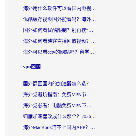
海外用什么软件可以看国内电视？留学生亲测有效的追剧自由指南
优酷缓存视频国外能看吗？海外党追剧看片的终极解决方案来了
国外如何看优酷限制？别再搜“在日本哪个软件可以看中国电视剧”，这篇教你搞定
海外如何看映客直播回放视频？这份攻略帮你搞定（附腾讯优酷观看技巧）
海外可以看cctv的网站吗？留学生亲测有效的回国追剧方案
vpn回国
国外翻回国内的加速器怎么选？海外党亲测实用指南，告别地域限制
海外党避坑指南：免费VPN节点真的靠谱吗？教你选对回国加速器无缝访问国内资源
海外党必看：电脑免费VPN下载指南+回国加速器选择全攻略，告别地区限制
归雁加速器改成什么那个？2026海外党回国加速全攻略：告别地区限制，轻松刷剧玩游戏
海外MacBook连不上国内APP？选对回国VPN，告别地区限制的烦恼