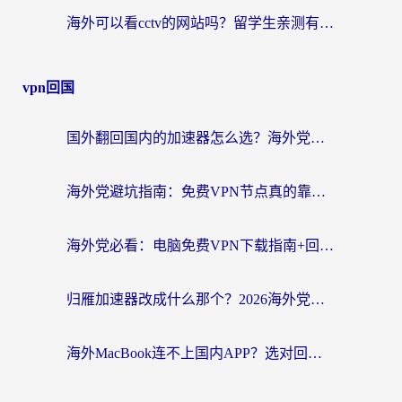
海外可以看cctv的网站吗？留学生亲测有效的回国追剧方案
vpn回国
国外翻回国内的加速器怎么选？海外党亲测实用指南，告别地域限制
海外党避坑指南：免费VPN节点真的靠谱吗？教你选对回国加速器无缝访问国内资源
海外党必看：电脑免费VPN下载指南+回国加速器选择全攻略，告别地区限制
归雁加速器改成什么那个？2026海外党回国加速全攻略：告别地区限制，轻松刷剧玩游戏
海外MacBook连不上国内APP？选对回国VPN，告别地区限制的烦恼