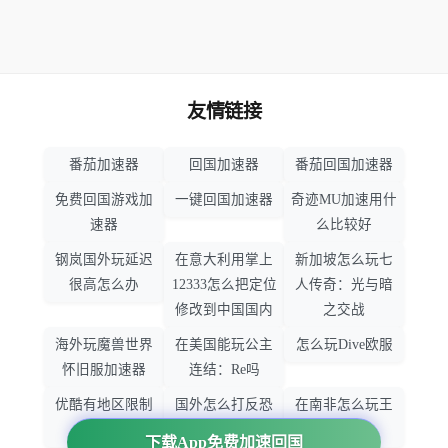
友情链接
番茄加速器
回国加速器
番茄回国加速器
免费回国游戏加
一键回国加速器
奇迹MU加速用什
速器
么比较好
钢岚国外玩延迟
在意大利用掌上
新加坡怎么玩七
很高怎么办
12333怎么把定位
人传奇：光与暗
修改到中国国内
之交战
海外玩魔兽世界
在美国能玩公主
怎么玩Dive欧服
怀旧服加速器
连结：Re吗
优酷有地区限制
国外怎么打反恐
在南非怎么玩王
吗
精英：全球攻势
者荣耀
下载App免费加速回国