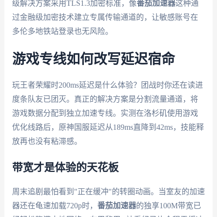
级解决方案采用TLS1.3加密标准，像
番茄加速器
这种通
过金融级加密技术建立专属传输通道的，让敏感账号在
多伦多地铁站登录也无风险。
游戏专线如何改写延迟宿命
玩王者荣耀时200ms延迟是什么体验？团战时你还在读进
度条队友已团灭。真正的解决方案是分割流量通道，将
游戏数据分配到独立加速专线。实测在洛杉矶使用游戏
优化线路后，原神国服延迟从189ms直降到42ms，技能释
放再也没有粘滞感。
带宽才是体验的天花板
周末追剧最怕看到"正在缓冲"的转圈动画。当室友的加速
器还在龟速加载720p时，
番茄加速器
的独享100M带宽已