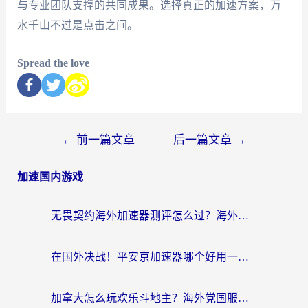
与专业团队支撑的共同成果。选择真正的加速方案，万
水千山不过是点击之间。
Spread the love
←
前一篇文章
后一篇文章
→
加速国内游戏
无畏契约海外加速器测评怎么过？海外玩家亲测实用指南（附小众技巧）
在国外决战！平安京加速器哪个好用一点？老玩家亲测番茄加速器全解析
加拿大怎么玩欢乐斗地主？海外党国服游戏加速终极指南（附绝地求生未来之役300英雄实测）