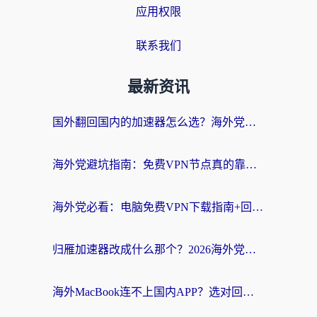
应用权限
联系我们
最新资讯
国外翻回国内的加速器怎么选？海外党亲测实用指南，告别地域限制
海外党避坑指南：免费VPN节点真的靠谱吗？教你选对回国加速器无缝访问国内资源
海外党必看：电脑免费VPN下载指南+回国加速器选择全攻略，告别地区限制
归雁加速器改成什么那个？2026海外党回国加速全攻略：告别地区限制，轻松刷剧玩游戏
海外MacBook连不上国内APP？选对回国VPN，告别地区限制的烦恼