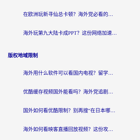
在欧洲玩新寻仙总卡顿？海外党必看的国服游戏加速全攻略
海外玩第九大陆卡成PPT？这份网络加速指南帮你丝滑上分
版权地域限制
海外用什么软件可以看国内电视？留学生亲测有效的追剧自由指南
优酷缓存视频国外能看吗？海外党追剧看片的终极解决方案来了
国外如何看优酷限制？别再搜“在日本哪个软件可以看中国电视剧”，这篇教你搞定
海外如何看映客直播回放视频？这份攻略帮你搞定（附腾讯优酷观看技巧）