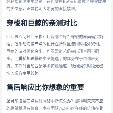
经轻松跑满本地网络。在巴黎用B站看纪录片全程零缓冲
的爽快感，正是稳定大带宽的直接馈赠。
穿梭和巨鲸的亲测对比
回到核心问题：穿梭和巨鲸哪个好？穿梭的界面确实简
洁，但手动切换节点的设计在跨时区使用时格外繁琐。
巨鲸的游戏优化突出，可看爱奇艺仍会出现音画不同
步。而
番茄加速器
这类全能选手的优势在于自适应分
流，工作时自动匹配学术资源通道，晚间娱乐时段无缝
切入影音专用线路。
售后响应比你想象的重要
温哥华凌晨三点遇到网络中断怎么办？那种叫天天不应
的绝望我深有体会。专业团队7x24小时在线的价值在此