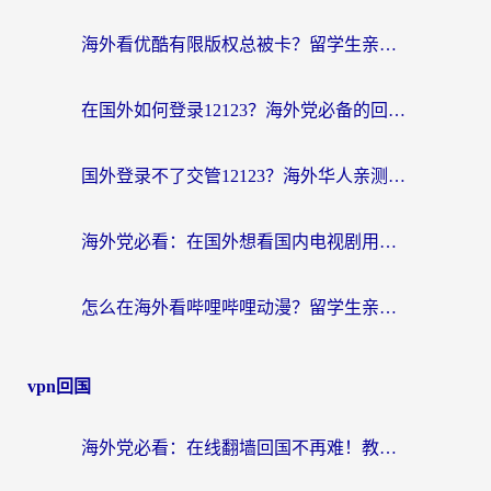
海外看优酷有限版权总被卡？留学生亲测有效的回国加速器选择指南
在国外如何登录12123？海外党必备的回国加速实用指南
国外登录不了交管12123？海外华人亲测有效的回国加速器选择指南
海外党必看：在国外想看国内电视剧用什么软件？3步解决地域限制
怎么在海外看哔哩哔哩动漫？留学生亲测有效的回国加速方案
vpn回国
海外党必看：在线翻墙回国不再难！教你选对加速器无缝刷国内资源