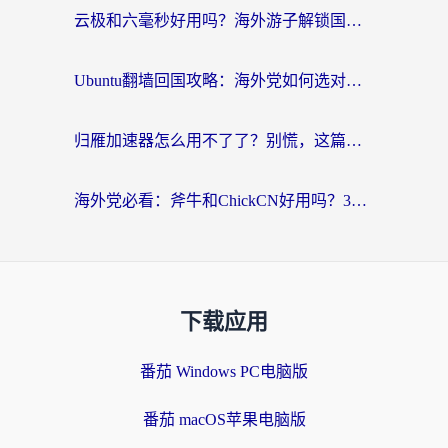
云极和六毫秒好用吗？海外游子解锁国内资源的真实答案
Ubuntu翻墙回国攻略：海外党如何选对加速器，无缝刷国内剧玩游戏？
归雁加速器怎么用不了了？别慌，这篇指南教你如何丝滑“回家”
海外党必看：斧牛和ChickCN好用吗？3款热门加速器实测+番茄加速器深度体验
下载应用
番茄 Windows PC电脑版
番茄 macOS苹果电脑版