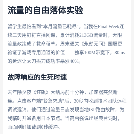
流量的自由落体实验
留学生最怕看到"本月流量已耗尽"。当我在Final Week连
续三天用钉钉直播网课，累计消耗213GB流量时，无限
流量政策成了救命稻草。周末通关《永劫无间》国服更
验证了游戏专用通道的价值——独享100M带宽下，80ms
的延迟让太刀振刀成功率暴涨40%。
故障响应的生死时速
去年除夕夜《狂飙》大结局前十分钟，加速器突然断
连。点击客户端"紧急求助"后，30秒内收到技术团队远程
调试邀请。他们通过流量日志发现当地ISP路由故障，为
我临时开通备用日本节点。当高启强说出经典台词时，
画面刚好加载到0秒缓冲。