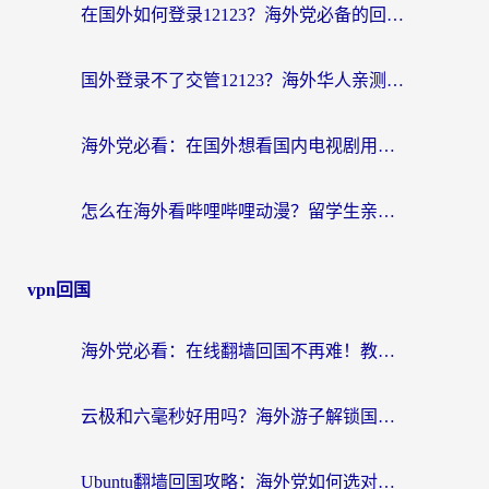
在国外如何登录12123？海外党必备的回国加速实用指南
国外登录不了交管12123？海外华人亲测有效的回国加速器选择指南
海外党必看：在国外想看国内电视剧用什么软件？3步解决地域限制
怎么在海外看哔哩哔哩动漫？留学生亲测有效的回国加速方案
vpn回国
海外党必看：在线翻墙回国不再难！教你选对加速器无缝刷国内资源
云极和六毫秒好用吗？海外游子解锁国内资源的真实答案
Ubuntu翻墙回国攻略：海外党如何选对加速器，无缝刷国内剧玩游戏？