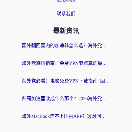
联系我们
最新资讯
国外翻回国内的加速器怎么选？海外党亲测实用指南，告别地域限制
海外党避坑指南：免费VPN节点真的靠谱吗？教你选对回国加速器无缝访问国内资源
海外党必看：电脑免费VPN下载指南+回国加速器选择全攻略，告别地区限制
归雁加速器改成什么那个？2026海外党回国加速全攻略：告别地区限制，轻松刷剧玩游戏
海外MacBook连不上国内APP？选对回国VPN，告别地区限制的烦恼