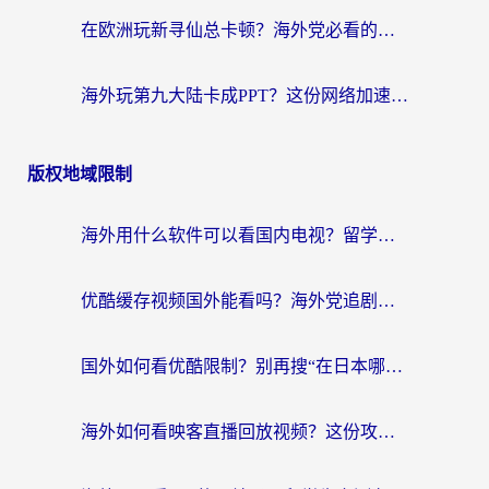
在欧洲玩新寻仙总卡顿？海外党必看的国服游戏加速全攻略
海外玩第九大陆卡成PPT？这份网络加速指南帮你丝滑上分
版权地域限制
海外用什么软件可以看国内电视？留学生亲测有效的追剧自由指南
优酷缓存视频国外能看吗？海外党追剧看片的终极解决方案来了
国外如何看优酷限制？别再搜“在日本哪个软件可以看中国电视剧”，这篇教你搞定
海外如何看映客直播回放视频？这份攻略帮你搞定（附腾讯优酷观看技巧）