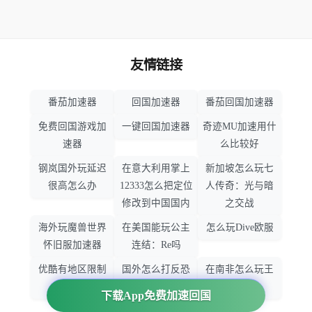
友情链接
番茄加速器
回国加速器
番茄回国加速器
免费回国游戏加
一键回国加速器
奇迹MU加速用什
速器
么比较好
钢岚国外玩延迟
在意大利用掌上
新加坡怎么玩七
很高怎么办
12333怎么把定位
人传奇：光与暗
修改到中国国内
之交战
海外玩魔兽世界
在美国能玩公主
怎么玩Dive欧服
怀旧服加速器
连结：Re吗
优酷有地区限制
国外怎么打反恐
在南非怎么玩王
吗
精英：全球攻势
者荣耀
下载App免费加速回国