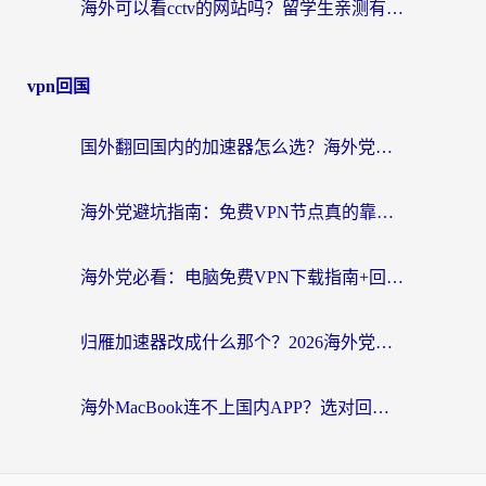
海外可以看cctv的网站吗？留学生亲测有效的回国追剧方案
vpn回国
国外翻回国内的加速器怎么选？海外党亲测实用指南，告别地域限制
海外党避坑指南：免费VPN节点真的靠谱吗？教你选对回国加速器无缝访问国内资源
海外党必看：电脑免费VPN下载指南+回国加速器选择全攻略，告别地区限制
归雁加速器改成什么那个？2026海外党回国加速全攻略：告别地区限制，轻松刷剧玩游戏
海外MacBook连不上国内APP？选对回国VPN，告别地区限制的烦恼