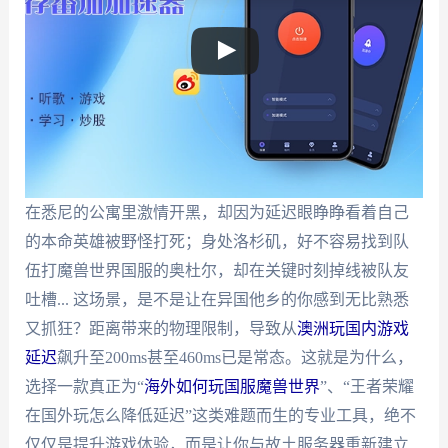
在悉尼的公寓里激情开黑，却因为延迟眼睁睁看着自己
的本命英雄被野怪打死；身处洛杉矶，好不容易找到队
伍打魔兽世界国服的奥杜尔，却在关键时刻掉线被队友
吐槽... 这场景，是不是让在异国他乡的你感到无比熟悉
又抓狂？距离带来的物理限制，导致从
澳洲玩国内游戏
延迟
飙升至200ms甚至460ms已是常态。这就是为什么，
选择一款真正为“
海外如何玩国服魔兽世界
”、“王者荣耀
在国外玩怎么降低延迟”这类难题而生的专业工具，绝不
仅仅是提升游戏体验，而是让你与故土服务器重新建立