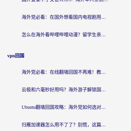
海外党必看：在国外想看国内电视剧用什么软件？3步解决地域限制
怎么在海外看哔哩哔哩动漫？留学生亲测有效的回国加速方案
vpn回国
海外党必看：在线翻墙回国不再难！教你选对加速器无缝刷国内资源
云极和六毫秒好用吗？海外游子解锁国内资源的真实答案
Ubuntu翻墙回国攻略：海外党如何选对加速器，无缝刷国内剧玩游戏？
归雁加速器怎么用不了了？别慌，这篇指南教你如何丝滑“回家”