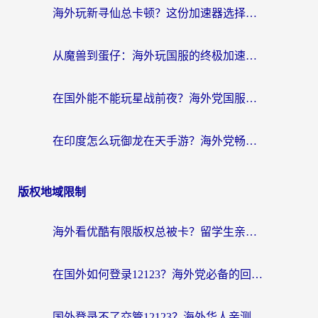
海外玩新寻仙总卡顿？这份加速器选择指南让你秒回国服流畅体验
从魔兽到蛋仔：海外玩国服的终极加速指南，找到你的专属高速通道
在国外能不能玩星战前夜？海外党国服游戏不卡顿的秘密武器在这里
在印度怎么玩御龙在天手游？海外党畅玩国服的终极生存指南
版权地域限制
海外看优酷有限版权总被卡？留学生亲测有效的回国加速器选择指南
在国外如何登录12123？海外党必备的回国加速实用指南
国外登录不了交管12123？海外华人亲测有效的回国加速器选择指南