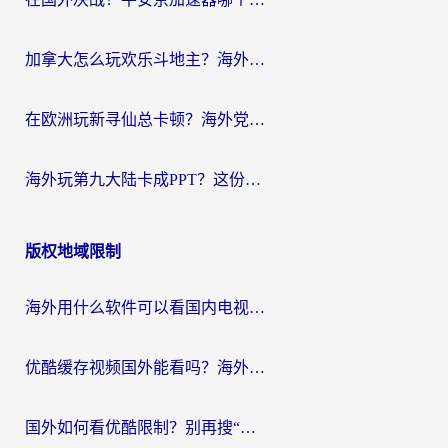
加拿大怎么玩欢乐斗地主？海外党国服游戏加速终极指南（附绝地求生未来之役300英雄实测）
在欧洲玩新寻仙总卡顿？海外党必看的国服游戏加速全攻略
海外玩第九大陆卡成PPT？这份网络加速指南帮你丝滑上分
版权地域限制
海外用什么软件可以看国内电视？留学生亲测有效的追剧自由指南
优酷缓存视频国外能看吗？海外党追剧看片的终极解决方案来了
国外如何看优酷限制？别再搜“在日本哪个软件可以看中国电视剧”，这篇教你搞定