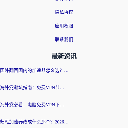
隐私协议
应用权限
联系我们
最新资讯
国外翻回国内的加速器怎么选？海外党亲测实用指南，告别地域限制
海外党避坑指南：免费VPN节点真的靠谱吗？教你选对回国加速器无缝访问国内资源
海外党必看：电脑免费VPN下载指南+回国加速器选择全攻略，告别地区限制
归雁加速器改成什么那个？2026海外党回国加速全攻略：告别地区限制，轻松刷剧玩游戏