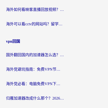
海外如何看映客直播回放视频？这份攻略帮你搞定（附腾讯优酷观看技巧）
海外可以看cctv的网站吗？留学生亲测有效的回国追剧方案
vpn回国
国外翻回国内的加速器怎么选？海外党亲测实用指南，告别地域限制
海外党避坑指南：免费VPN节点真的靠谱吗？教你选对回国加速器无缝访问国内资源
海外党必看：电脑免费VPN下载指南+回国加速器选择全攻略，告别地区限制
归雁加速器改成什么那个？2026海外党回国加速全攻略：告别地区限制，轻松刷剧玩游戏