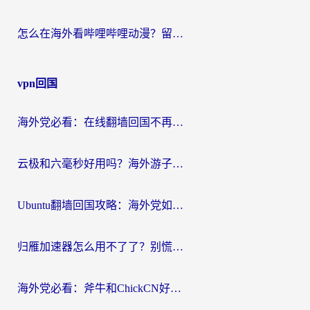
怎么在海外看哔哩哔哩动漫？留学生亲测有效的回国加速方案
vpn回国
海外党必看：在线翻墙回国不再难！教你选对加速器无缝刷国内资源
云极和六毫秒好用吗？海外游子解锁国内资源的真实答案
Ubuntu翻墙回国攻略：海外党如何选对加速器，无缝刷国内剧玩游戏？
归雁加速器怎么用不了了？别慌，这篇指南教你如何丝滑“回家”
海外党必看：斧牛和ChickCN好用吗？3款热门加速器实测+番茄加速器深度体验