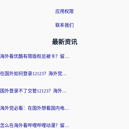
应用权限
联系我们
最新资讯
海外看优酷有限版权总被卡？留学生亲测有效的回国加速器选择指南
在国外如何登录12123？海外党必备的回国加速实用指南
国外登录不了交管12123？海外华人亲测有效的回国加速器选择指南
海外党必看：在国外想看国内电视剧用什么软件？3步解决地域限制
怎么在海外看哔哩哔哩动漫？留学生亲测有效的回国加速方案