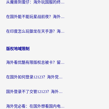
从魔兽到蛋仔：海外玩国服的终极加速指南，找到你的专属高速通道
在国外能不能玩星战前夜？海外党国服游戏不卡顿的秘密武器在这里
在印度怎么玩御龙在天手游？海外党畅玩国服的终极生存指南
版权地域限制
海外看优酷有限版权总被卡？留学生亲测有效的回国加速器选择指南
在国外如何登录12123？海外党必备的回国加速实用指南
国外登录不了交管12123？海外华人亲测有效的回国加速器选择指南
海外党必看：在国外想看国内电视剧用什么软件？3步解决地域限制