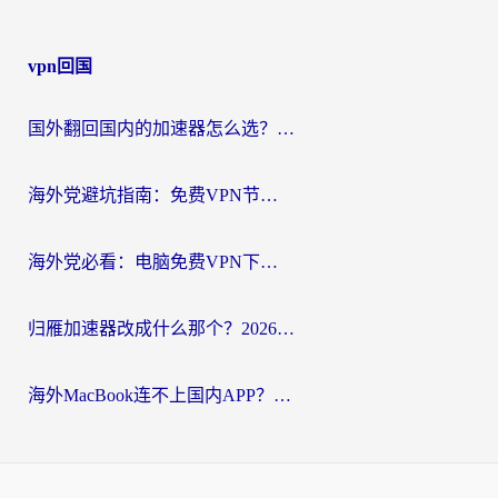
vpn回国
国外翻回国内的加速器怎么选？海外党亲测实用指南，告别地域限制
海外党避坑指南：免费VPN节点真的靠谱吗？教你选对回国加速器无缝访问国内资源
海外党必看：电脑免费VPN下载指南+回国加速器选择全攻略，告别地区限制
归雁加速器改成什么那个？2026海外党回国加速全攻略：告别地区限制，轻松刷剧玩游戏
海外MacBook连不上国内APP？选对回国VPN，告别地区限制的烦恼