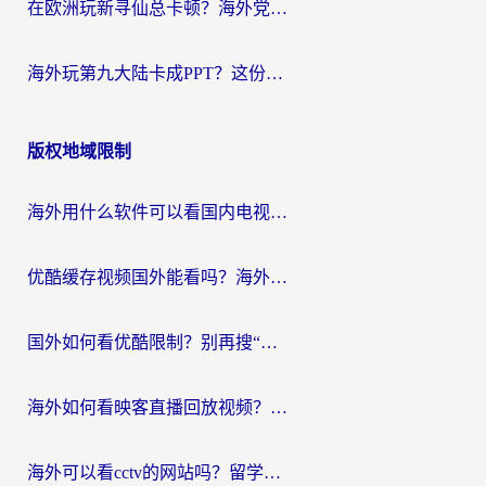
在欧洲玩新寻仙总卡顿？海外党必看的国服游戏加速全攻略
海外玩第九大陆卡成PPT？这份网络加速指南帮你丝滑上分
版权地域限制
海外用什么软件可以看国内电视？留学生亲测有效的追剧自由指南
优酷缓存视频国外能看吗？海外党追剧看片的终极解决方案来了
国外如何看优酷限制？别再搜“在日本哪个软件可以看中国电视剧”，这篇教你搞定
海外如何看映客直播回放视频？这份攻略帮你搞定（附腾讯优酷观看技巧）
海外可以看cctv的网站吗？留学生亲测有效的回国追剧方案