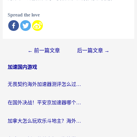
Spread the love
文
←
前一篇文章
后一篇文章
→
章
加速国内游戏
导
航
无畏契约海外加速器测评怎么过？海外玩家亲测实用指南（附小众技巧）
在国外决战！平安京加速器哪个好用一点？老玩家亲测番茄加速器全解析
加拿大怎么玩欢乐斗地主？海外党国服游戏加速终极指南（附绝地求生未来之役300英雄实测）